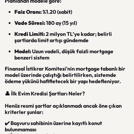
Planlanan modele göre:
Faiz Oranı:
%1.20 (sabit)
Vade Süresi:
180 ay (15 yıl)
Kredi Limiti:
2 milyon TL’ye kadar; belirli
şartlarda limit artışı gündemde
Model:
Uzun vadeli, düşük faizli mortgage
benzeri sistem
Finansal İstikrar Komitesi'nin mortgage tabanlı bir
model üzerinde çalıştığı belirtilirken, sistemde
ödeme yükünü hafifletecek bir yapı hedefleniyor.
👤 İlk Evim Kredisi Şartları Neler?
Henüz resmi şartlar açıklanmadı ancak öne çıkan
kriterler şunlar:
✔️ Başvuru sahibinin üzerine kayıtlı konut
bulunmaması