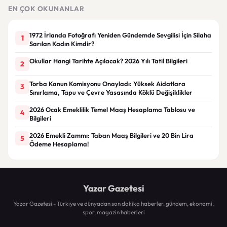
talebi
EN ÇOK OKUNANLAR
1972 İrlanda Fotoğrafı Yeniden Gündemde Sevgilisi İçin Silaha
1
Sarılan Kadın Kimdir?
Okullar Hangi Tarihte Açılacak? 2026 Yılı Tatil Bilgileri
2
Torba Kanun Komisyonu Onayladı: Yüksek Aidatlara
3
Sınırlama, Tapu ve Çevre Yasasında Köklü Değişiklikler
2026 Ocak Emeklilik Temel Maaş Hesaplama Tablosu ve
4
Bilgileri
2026 Emekli Zammı: Taban Maaş Bilgileri ve 20 Bin Lira
5
Ödeme Hesaplama!
Yazar Gazetesi
Yazar Gazetesi - Türkiye ve dünyadan son dakika haberler, gündem, ekonomi,
spor, magazin haberleri