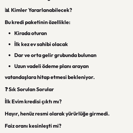
📊 Kimler Yararlanabilecek?
Bu kredi paketinin özellikle:
Kirada oturan
İlk kez ev sahibi olacak
Dar ve orta gelir grubunda bulunan
Uzun vadeli ödeme planı arayan
vatandaşlara hitap etmesi bekleniyor.
❓ Sık Sorulan Sorular
İlk Evim kredisi çıktı mı?
Hayır, henüz resmi olarak yürürlüğe girmedi.
Faiz oranı kesinleşti mi?