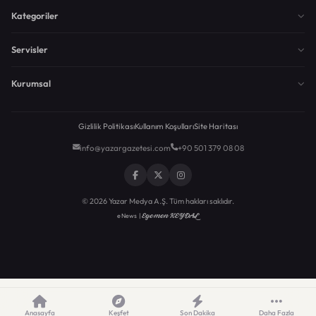
Kategoriler
Servisler
Kurumsal
Gizlilik Politikası
Kullanım Koşulları
Site Haritası
info@yazargazetesi.com
+90 501 379 08 08
© 2026 Yazar Medya A.Ş. Tüm hakları saklıdır.
Egemen KEYDAL
eNews |
Anasayfa
Keşfet
Son Dakika
Daha Fazla