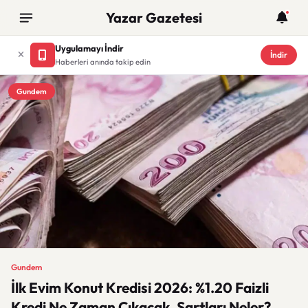
Yazar Gazetesi
Uygulamayı İndir
İndir
Haberleri anında takip edin
Gundem
Gundem
İlk Evim Konut Kredisi 2026: %1.20 Faizli
Kredi Ne Zaman Çıkacak, Şartları Neler?