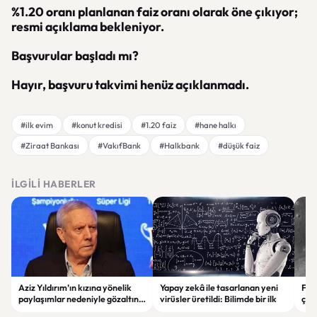
%1.20 oranı planlanan faiz oranı olarak öne çıkıyor;
resmi açıklama bekleniyor.
Başvurular başladı mı?
Hayır, başvuru takvimi henüz açıklanmadı.
#ilk evim
#konut kredisi
#1.20 faiz
#hane halkı
#Ziraat Bankası
#VakıfBank
#Halkbank
#düşük faiz
İLGILI HABERLER
Aziz Yıldırım’ın kızına yönelik
Yapay zekâ ile tasarlanan yeni
Falc
paylaşımlar nedeniyle gözaltına
virüsler üretildi: Bilimde bir ilk
çar
alınan şüpheli için tutuklama
gör