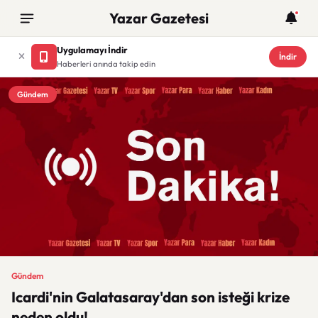
Yazar Gazetesi
Uygulamayı İndir
İndir
Haberleri anında takip edin
Gündem
Gündem
Icardi'nin Galatasaray'dan son isteği krize
neden oldu!