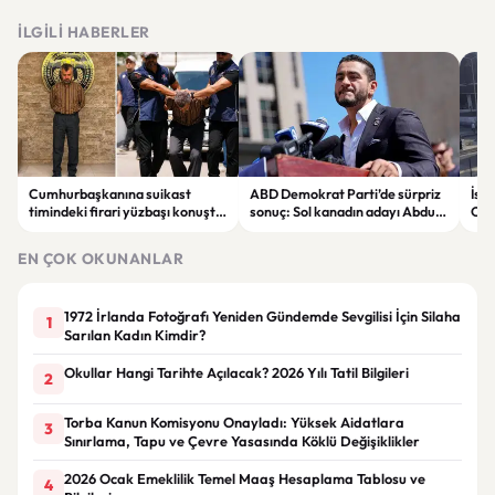
İLGILI HABERLER
Cumhurbaşkanına suikast
ABD Demokrat Parti’de sürpriz
İsta
timindeki firari yüzbaşı konuştu:
sonuç: Sol kanadın adayı Abdul
Oto
“İmamın talimatlarına uydum,
El-Sayed ön seçimi kazandı
çarp
pişmanım”
EN ÇOK OKUNANLAR
1972 İrlanda Fotoğrafı Yeniden Gündemde Sevgilisi İçin Silaha
1
Sarılan Kadın Kimdir?
Okullar Hangi Tarihte Açılacak? 2026 Yılı Tatil Bilgileri
2
Torba Kanun Komisyonu Onayladı: Yüksek Aidatlara
3
Sınırlama, Tapu ve Çevre Yasasında Köklü Değişiklikler
2026 Ocak Emeklilik Temel Maaş Hesaplama Tablosu ve
4