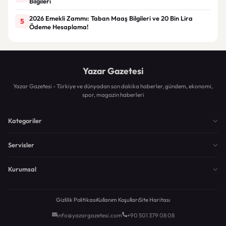
Bilgileri
2026 Emekli Zammı: Taban Maaş Bilgileri ve 20 Bin Lira
5
Ödeme Hesaplama!
Yazar Gazetesi
Yazar Gazetesi - Türkiye ve dünyadan son dakika haberler, gündem, ekonomi,
spor, magazin haberleri
Kategoriler
Servisler
Kurumsal
Gizlilik Politikası
Kullanım Koşulları
Site Haritası
info@yazargazetesi.com
+90 501 379 08 08