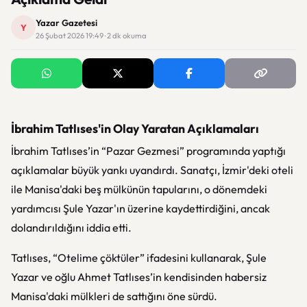
Yazar Gazetesi
Y
26 Şubat 2026 19:49 · 2 dk okuma
İbrahim Tatlıses'in Olay Yaratan Açıklamaları
İbrahim Tatlıses’in “Pazar Gezmesi” programında yaptığı
açıklamalar büyük yankı uyandırdı. Sanatçı, İzmir'deki oteli
ile Manisa'daki beş mülkünün tapularını, o dönemdeki
yardımcısı Şule Yazar'ın üzerine kaydettirdiğini, ancak
dolandırıldığını iddia etti.
Tatlıses, “Otelime çöktüler” ifadesini kullanarak, Şule
Yazar ve oğlu Ahmet Tatlıses’in kendisinden habersiz
Manisa'daki mülkleri de sattığını öne sürdü.