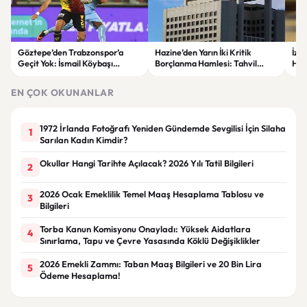
Göztepe’den Trabzonspor’a
Hazine’den Yarın İki Kritik
İzm
Geçit Yok: İsmail Köybaşı
Borçlanma Hamlesi: Tahvil
Hed
Jübilesinde Kazanan İzmir Ekibi
İhalesi ve Kira Sertifikası Satışı
Sul
Oldu
Yapılacak
EN ÇOK OKUNANLAR
1972 İrlanda Fotoğrafı Yeniden Gündemde Sevgilisi İçin Silaha
1
Sarılan Kadın Kimdir?
Okullar Hangi Tarihte Açılacak? 2026 Yılı Tatil Bilgileri
2
2026 Ocak Emeklilik Temel Maaş Hesaplama Tablosu ve
3
Bilgileri
Torba Kanun Komisyonu Onayladı: Yüksek Aidatlara
4
Sınırlama, Tapu ve Çevre Yasasında Köklü Değişiklikler
2026 Emekli Zammı: Taban Maaş Bilgileri ve 20 Bin Lira
5
Ödeme Hesaplama!