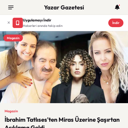
Yazar Gazetesi
Uygulamayı İndir
İndir
Haberleri anında takip edin
Magazin
Magazin
İbrahim Tatlıses'ten Miras Üzerine Şaşırtan
Açıklama Geldi