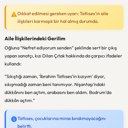
Dikkat edilmesi gereken uyarı: Tatlıses'in aile
ilişkileri karmaşık bir hal almış durumda.
Aile İlişkilerindeki Gerilim
Oğluna “Nefret ediyorum senden” şeklinde sert bir çıkış
yapan sanatçı, kızı Dilan Çıtak hakkında da çarpıcı ifadeler
kullandı:
“Sıkıştığı zaman, ‘İbrahim Tatlıses’in kızıyım’ diyor,
sıkışmadığı zaman beni tanımıyor. Nişantaşı’ndaki
dükkânını ben açtım, arabasını ben aldım. Bodrum’da
dükkân açtım.”
Tatlıses, çocuklarına miras bırakmayacağını
belirtti.