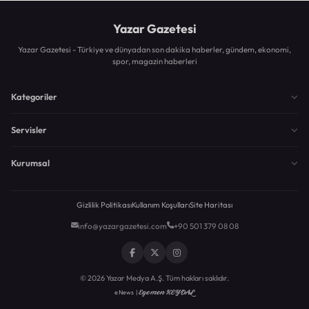
Yazar Gazetesi
Yazar Gazetesi - Türkiye ve dünyadan son dakika haberler, gündem, ekonomi,
spor, magazin haberleri
Kategoriler
Servisler
Kurumsal
Gizlilik Politikası
Kullanım Koşulları
Site Haritası
info@yazargazetesi.com
+90 501 379 08 08
© 2026 Yazar Medya A.Ş. Tüm hakları saklıdır.
Egemen KEYDAL
eNews |