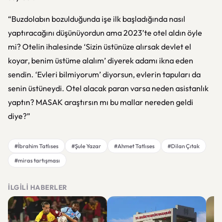
“Buzdolabın bozulduğunda işe ilk başladığında nasıl
yaptıracağını düşünüyordun ama 2023’te otel aldın öyle
mi? Otelin ihalesinde ‘Sizin üstünüze alırsak devlet el
koyar, benim üstüme alalım’ diyerek adamı ikna eden
sendin. ‘Evleri bilmiyorum’ diyorsun, evlerin tapuları da
senin üstüneydi. Otel alacak paran varsa neden asistanlık
yaptın? MASAK araştırsın mı bu mallar nereden geldi
diye?”
#İbrahim Tatlıses
#Şule Yazar
#Ahmet Tatlıses
#Dilan Çıtak
#miras tartışması
İLGILI HABERLER