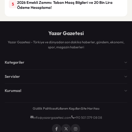
2026 Emekli Zammı: Taban Maaş Bilgileri ve 20 Bin Lira
5
Ödeme Hesaplama!
Yazar Gazetesi
Yazar Gazetesi - Türkiye ve dünyadan son dakika haberler, gündem, ekonomi,
spor, magazin haberleri
Kategoriler
Servisler
Kurumsal
Gizlilik Politikası
Kullanım Koşulları
Site Haritası
info@yazargazetesi.com
+90 501 379 08 08