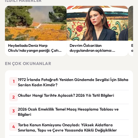
İLGILI HABERLER
Heybeliada Deniz Harp
Devrim Özkan’dan
Edi
Okulu’nda yangın paniği: Çatıda
duygulandıran açıklama:
ope
büyük hasar oluştu
“Babaannemi kaybettim”
tut
EN ÇOK OKUNANLAR
1972 İrlanda Fotoğrafı Yeniden Gündemde Sevgilisi İçin Silaha
1
Sarılan Kadın Kimdir?
Okullar Hangi Tarihte Açılacak? 2026 Yılı Tatil Bilgileri
2
2026 Ocak Emeklilik Temel Maaş Hesaplama Tablosu ve
3
Bilgileri
Torba Kanun Komisyonu Onayladı: Yüksek Aidatlara
4
Sınırlama, Tapu ve Çevre Yasasında Köklü Değişiklikler