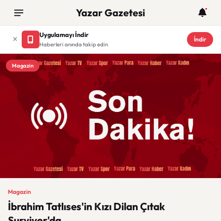
Yazar Gazetesi
Uygulamayı İndir
İndir
Haberleri anında takip edin
Magazin
Magazin
İbrahim Tatlıses'in Kızı Dilan Çıtak
Survivor'da