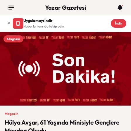
Yazar Gazetesi
Uygulamayı İndir
İndir
Haberleri anında takip edin
Magazin
Magazin
Hülya Avşar, 61 Yaşında Minisiyle Gençlere
Meydan Okudu