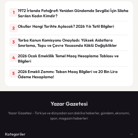
1972 İrlanda Fotoğrafı Yeniden Gündemde Sevgilisi İçin Silaha
1
Sarılan Kadın Kimdir?
Okullar Hangi Tarihte Açılacak? 2026 Yılı Tatil Bilgileri
2
Torba Kanun Komisyonu Onayladı: Yüksek Aidatlara
3
Sınırlama, Tapu ve Çevre Yasasında Köklü Değişiklikler
2026 Ocak Emeklilik Temel Maaş Hesaplama Tablosu ve
4
Bilgileri
2026 Emekli Zammı: Taban Maaş Bilgileri ve 20 Bin Lira
5
Ödeme Hesaplama!
Yazar Gazetesi
Yazar Gazetesi - Türkiye ve dünyadan son dakika haberler, gündem, ekonomi,
spor, magazin haberleri
Kategoriler