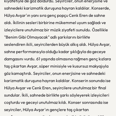
kıyafetiyle de göz doldurdu. Seyirciler, onun enerjisine ve
sahnedeki karizmatik duruşuna hayran kaldılar. Konserde,
Hülya Avşar'ın yanı sıra genç popçu Cenk Eren de sahne
aldı. İkilinin sesleri birbirine mükemmel uyum sağladı ve
izleyicilere unutulmaz bir müzik ziyafeti sunuldu. Özellikle
"Benim Gibi Olmayacak" adlı şarkılarını birlikte
seslendiren ikili, seyircilerden büyük alkış aldı. Hülya Avşar,
sahne performansıyla olduğu kadar şıklığıyla da geceye
damgasını vurdu. 61 yaşında olmasına rağmen genç kızlara
taş çıkartan Avşar, süper minisiyle ve kusursuz makyajıyla
göz kamaştırdı. Seyirciler, onun enerjisine ve sahnedeki
karizmatik duruşuna hayran kaldılar. Konserin sonunda ise
Hülya Avşar ve Cenk Eren, seyircilere unutulmaz bir final
sundular. İkili, sahnede birlikte şarkı söyleyerek izleyicileri
coşturdu ve geceyi unutulmaz kıldı. Konser sonrasında ise
seyirciler, Hülya Avşar'ın gençlere taş çıkartan