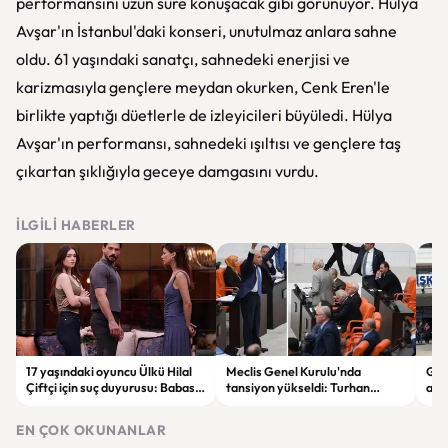
performansını uzun süre konuşacak gibi görünüyor. Hülya
Avşar'ın İstanbul'daki konseri, unutulmaz anlara sahne
oldu. 61 yaşındaki sanatçı, sahnedeki enerjisi ve
karizmasıyla gençlere meydan okurken, Cenk Eren'le
birlikte yaptığı düetlerle de izleyicileri büyüledi. Hülya
Avşar'ın performansı, sahnedeki ışıltısı ve gençlere taş
çıkartan şıklığıyla geceye damgasını vurdu.
İLGILI HABERLER
17 yaşındaki oyuncu Ülkü Hilal
Meclis Genel Kurulu'nda
Gaz
Çiftçi için suç duyurusu: Babası
tansiyon yükseldi: Turhan
aile
hem sevgilisinden hem
Çömez'in sözleri sonrası
haya
menajerlik şirketinden şikayetçi
tartışma çıktı
yar
EN ÇOK OKUNANLAR
oldu