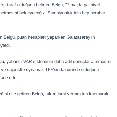
rşı taraf olduğunu belirten Belgü, "7 maçta galibiyet
ybetmesini bekleyeceğiz. Şampiyonluk için hep beraber
en Belgü, puan hesapları yaparken Galatasaray'ın
yledi.
lgü, yabancı VAR sisteminin daha adil sonuçlar alınmasını
ün ve sajanstte oynamak TFF'nin takdirinde olduğunu
ade etti.
ğini dile getiren Belgü, takım ismi vermekten kaçınarak