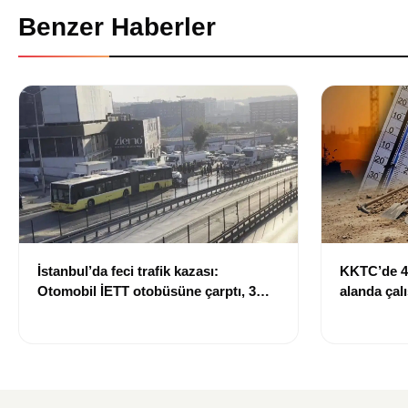
Benzer Haberler
İstanbul’da feci trafik kazası:
KKTC’de 40
Otomobil İETT otobüsüne çarptı, 3
alanda çalı
kişi hayatını kaybetti
düzenleme