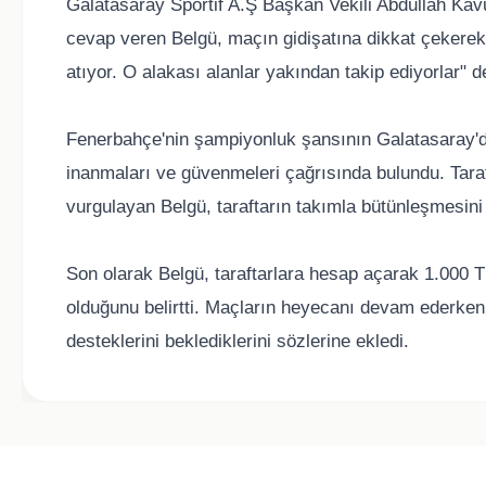
Galatasaray Sportif A.Ş Başkan Vekili Abdullah Kav
cevap veren Belgü, maçın gidişatına dikkat çekerek,
atıyor. O alakası alanlar yakından takip ediyorlar" d
Fenerbahçe'nin şampiyonluk şansının Galatasaray'da
inanmaları ve güvenmeleri çağrısında bulundu. Tara
vurgulayan Belgü, taraftarın takımla bütünleşmesini v
Son olarak Belgü, taraftarlara hesap açarak 1.000 T
olduğunu belirtti. Maçların heyecanı devam ederken
desteklerini beklediklerini sözlerine ekledi.