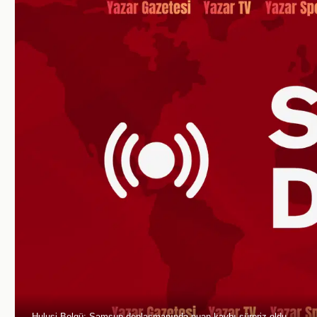
Hulusi Belgü: Samsun deplasmanında puan kaybı sürpriz oldu