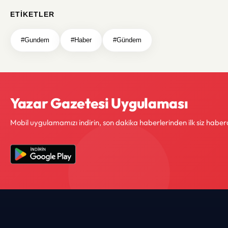
ETIKETLER
#Gundem
#Haber
#Gündem
Yazar Gazetesi Uygulaması
Mobil uygulamamızı indirin, son dakika haberlerinden ilk siz haber