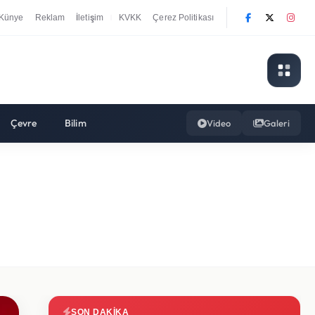
Künye
Reklam
İletişim
KVKK
Çerez Politikası
|
Çevre
Bilim
Video
Galeri
SON DAKIKA