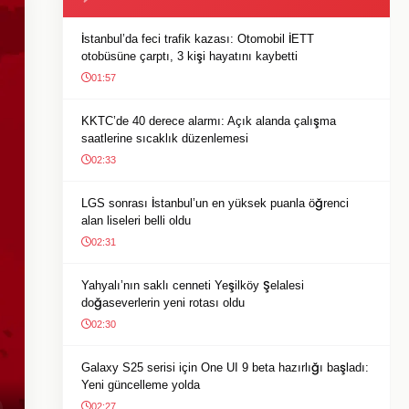
İstanbul’da feci trafik kazası: Otomobil İETT
otobüsüne çarptı, 3 kişi hayatını kaybetti
01:57
KKTC’de 40 derece alarmı: Açık alanda çalışma
saatlerine sıcaklık düzenlemesi
02:33
LGS sonrası İstanbul’un en yüksek puanla öğrenci
alan liseleri belli oldu
02:31
Yahyalı’nın saklı cenneti Yeşilköy Şelalesi
doğaseverlerin yeni rotası oldu
02:30
Galaxy S25 serisi için One UI 9 beta hazırlığı başladı:
Yeni güncelleme yolda
02:27