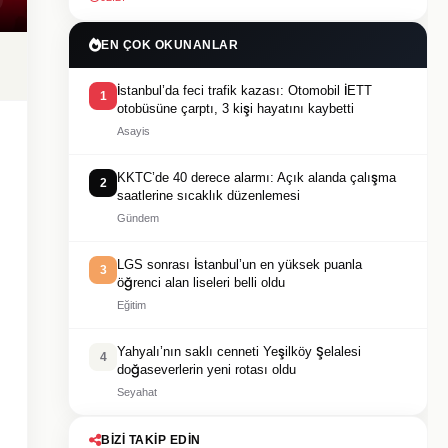
EN ÇOK OKUNANLAR
İstanbul’da feci trafik kazası: Otomobil İETT
1
otobüsüne çarptı, 3 kişi hayatını kaybetti
Asayis
KKTC’de 40 derece alarmı: Açık alanda çalışma
2
saatlerine sıcaklık düzenlemesi
Gündem
LGS sonrası İstanbul’un en yüksek puanla
3
öğrenci alan liseleri belli oldu
Eğitim
Yahyalı’nın saklı cenneti Yeşilköy Şelalesi
4
doğaseverlerin yeni rotası oldu
Seyahat
BIZI TAKIP EDIN