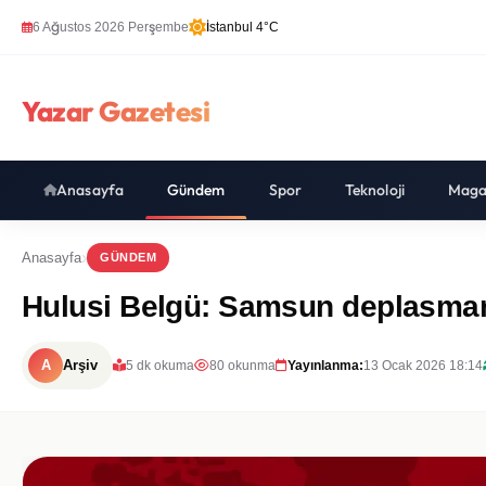
6 Ağustos 2026 Perşembe
İstanbul 4°C
Yazar Gazetesi
Anasayfa
Gündem
Spor
Teknoloji
Maga
Anasayfa
GÜNDEM
Hulusi Belgü: Samsun deplasman
A
Arşiv
5 dk okuma
80 okunma
Yayınlanma:
13 Ocak 2026 18:14