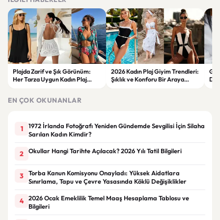
Plajda Zarif ve Şık Görünüm:
2026 Kadın Plaj Giyim Trendleri:
Güz
Her Tarza Uygun Kadın Plaj
Şıklık ve Konforu Bir Araya
Dön
Giyim Önerileri
Getiren Modeller
Bakı
Çöz
EN ÇOK OKUNANLAR
1972 İrlanda Fotoğrafı Yeniden Gündemde Sevgilisi İçin Silaha
1
Sarılan Kadın Kimdir?
Okullar Hangi Tarihte Açılacak? 2026 Yılı Tatil Bilgileri
2
Torba Kanun Komisyonu Onayladı: Yüksek Aidatlara
3
Sınırlama, Tapu ve Çevre Yasasında Köklü Değişiklikler
2026 Ocak Emeklilik Temel Maaş Hesaplama Tablosu ve
4
Bilgileri