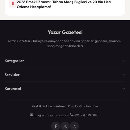
2026 Emekli Zammı: Taban Maaş Bilgileri ve 20 Bin Lira
5
Ödeme Hesaplama!
Yazar Gazetesi
Yazar Gazetesi - Türkiye ve dünyadan son dakika haberler, gündem, ekonomi,
spor, magazin haberleri
Kategoriler
Servisler
Kurumsal
Gizlilik Politikası
Kullanım Koşulları
Site Haritası
info@yazargazetesi.com
+90 501 379 08 08