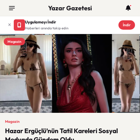
Yazar Gazetesi
Uygulamayı İndir
İndir
Haberleri anında takip edin
Magazin
Magazin
Hazar Ergüçlü’nün Tatil Kareleri Sosyal
Medyada Gündem Oldu