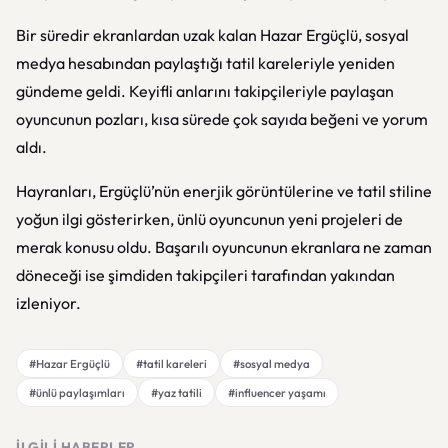
Bir süredir ekranlardan uzak kalan Hazar Ergüçlü, sosyal
medya hesabından paylaştığı tatil kareleriyle yeniden
gündeme geldi. Keyifli anlarını takipçileriyle paylaşan
oyuncunun pozları, kısa sürede çok sayıda beğeni ve yorum
aldı.
Hayranları, Ergüçlü’nün enerjik görüntülerine ve tatil stiline
yoğun ilgi gösterirken, ünlü oyuncunun yeni projeleri de
merak konusu oldu. Başarılı oyuncunun ekranlara ne zaman
döneceği ise şimdiden takipçileri tarafından yakından
izleniyor.
#Hazar Ergüçlü
#tatil kareleri
#sosyal medya
#ünlü paylaşımları
#yaz tatili
#influencer yaşamı
İLGILI HABERLER