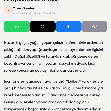
Yazar Gazetesi
Y
7 Temmuz 2026 08:43 · 1 dk okuma
Hazar Ergüçlü
, yoğun geçen çalışma döneminin ardından
çıktığı tatilden yaptığı paylaşımlarla hayranlarının ilgisini
çekti. Doğal güzelliği ve tarzıyla sık sık gündeme gelen
başarılı oyuncunun tatil pozları, sosyal medyada kısa
sürede konuşulan paylaşımlar arasında yer aldı.
İnci Taneleri
dizisinde hayat verdiği “Dilber” karakteriyle
geniş bir hayran kitlesine ulaşan Ergüçlü, performansıyla
büyük beğeni toplamıştı. Daha önce
Medcezir
ve
Kuzey
Güney
gibi sevilen yapımlarda da rol alan oyuncu,
kariyerindeki başarısıyla dikkat çekmeye devam ediyor.