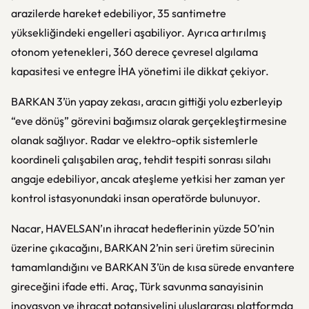
arazilerde hareket edebiliyor, 35 santimetre
yüksekliğindeki engelleri aşabiliyor. Ayrıca artırılmış
otonom yetenekleri, 360 derece çevresel algılama
kapasitesi ve entegre İHA yönetimi ile dikkat çekiyor.
BARKAN 3’ün yapay zekası, aracın gittiği yolu ezberleyip
“eve dönüş” görevini bağımsız olarak gerçekleştirmesine
olanak sağlıyor. Radar ve elektro-optik sistemlerle
koordineli çalışabilen araç, tehdit tespiti sonrası silahı
angaje edebiliyor, ancak ateşleme yetkisi her zaman yer
kontrol istasyonundaki insan operatörde bulunuyor.
Nacar, HAVELSAN’ın ihracat hedeflerinin yüzde 50’nin
üzerine çıkacağını, BARKAN 2’nin seri üretim sürecinin
tamamlandığını ve BARKAN 3’ün de kısa sürede envantere
gireceğini ifade etti. Araç, Türk savunma sanayisinin
inovasyon ve ihracat potansiyelini uluslararası platformda