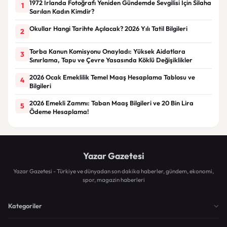
1972 İrlanda Fotoğrafı Yeniden Gündemde Sevgilisi İçin Silaha
1
Sarılan Kadın Kimdir?
Okullar Hangi Tarihte Açılacak? 2026 Yılı Tatil Bilgileri
2
Torba Kanun Komisyonu Onayladı: Yüksek Aidatlara
3
Sınırlama, Tapu ve Çevre Yasasında Köklü Değişiklikler
2026 Ocak Emeklilik Temel Maaş Hesaplama Tablosu ve
4
Bilgileri
2026 Emekli Zammı: Taban Maaş Bilgileri ve 20 Bin Lira
5
Ödeme Hesaplama!
Yazar Gazetesi
Yazar Gazetesi - Türkiye ve dünyadan son dakika haberler, gündem, ekonomi,
spor, magazin haberleri
Kategoriler