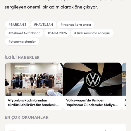
sergileyen önemli bir adım olarak öne çıkıyor.
#BARKAN 3
#HAVELSAN
#insansız kara aracı
#Mehmet Akif Nacar
#SAHA 2026
#Türk savunma sanayisi
#otonom sistemler
İLGILI HABERLER
Afyonlu iş kadınlarından
Volkswagen’de Yeniden
Afy
sürdürülebilir üretim hamlesi:
Yapılanma Gündemde: Maliyet
kavş
EKO-KOOP Projesi tanıtıldı
Azaltma Planı Tartışılıyor
EN ÇOK OKUNANLAR