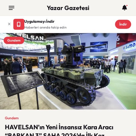
Yazar Gazetesi
Uygulamayı İndir
İndir
Haberleri anında takip edin
Gundem
Gundem
HAVELSAN’ın Yeni İnsansız Kara Aracı
“BARKAN 3” SAHA 2026’da İlk Kez