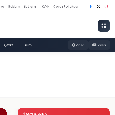
nye
Reklam
İletişim
KVKK
Çerez Politikası
|
Çevre
Bilim
Video
Galeri
SON DAKIKA