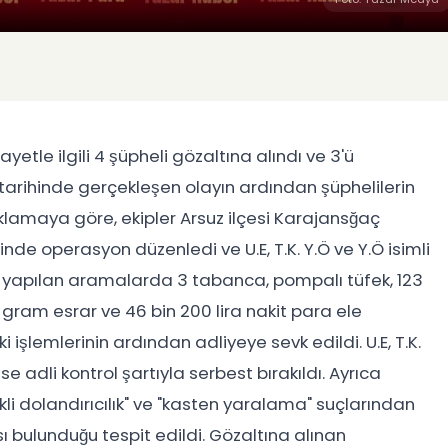
etle ilgili 4 şüpheli gözaltına alındı ve 3'ü
m tarihinde gerçekleşen olayın ardından şüphelilerin
klamaya göre, ekipler Arsuz ilçesi Karajansğaç
de operasyon düzenledi ve U.E, T.K. Y.Ö ve Y.Ö isimli
da yapılan aramalarda 3 tabanca, pompalı tüfek, 123
0 gram esrar ve 46 bin 200 lira nakit para ele
i işlemlerinin ardından adliyeye sevk edildi. U.E, T.K.
 adli kontrol şartıyla serbest bırakıldı. Ayrıca
li dolandırıcılık" ve "kasten yaralama" suçlarından
ı bulunduğu tespit edildi. Gözaltına alınan