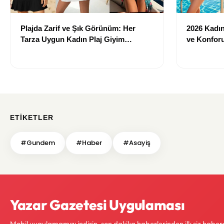
Plajda Zarif ve Şık Görünüm: Her
2026 Kadın 
Tarza Uygun Kadın Plaj Giyim
ve Konforu
Önerileri
Modeller
ETIKETLER
#Gundem
#Haber
#Asayiş
Yazar Gazetesi Uygulaması
Mobil uygulamamızı indirin, son dakika haberlerinden ilk siz haber