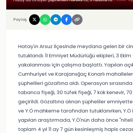
Paylaş
Hatay'ın Arsuz ilçesinde meydana gelen bir cinay
tutuklandı. İl Emniyet Müdürlüğü ekipleri, 3 Eki
yakalanması için çalışma başlattı. Yapılan açı
Cumhuriyet ve Karajansğaç Konarlı mahallelerin
şüphelileri gözaltına aldı. Operasyon sırasın
tabanca fişeği, 30 tüfek fişeği, 7 kök kenevir, 7
geçirildi. Gözaltına alınan şüpheliler emniyettek
ve Y.Ö mahkeme tarafından tutuklanırken, Y.Ö ise
yapılan araştırmada, Y.Ö'nün daha önce "nitelik
toplam 4 yıl 11 ay 7 gün kesinleşmiş hapis cezas