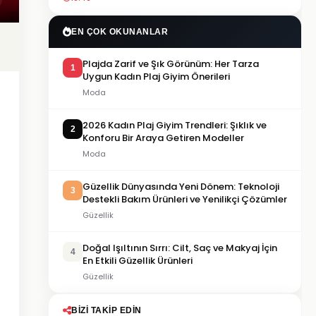
EN ÇOK OKUNANLAR
Plajda Zarif ve Şık Görünüm: Her Tarza
1
Uygun Kadın Plaj Giyim Önerileri
Moda
2026 Kadın Plaj Giyim Trendleri: Şıklık ve
2
Konforu Bir Araya Getiren Modeller
Moda
Güzellik Dünyasında Yeni Dönem: Teknoloji
3
Destekli Bakım Ürünleri ve Yenilikçi Çözümler
Güzellik
Doğal Işıltının Sırrı: Cilt, Saç ve Makyaj İçin
4
En Etkili Güzellik Ürünleri
Güzellik
BIZI TAKIP EDIN