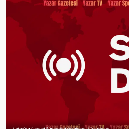
Hatay'da Cinayet Şüphelileri Yakalandı, 3 Tutuklandı