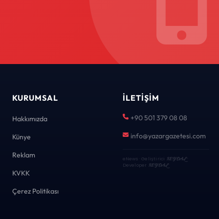
KURUMSAL
İLETIŞIM
+90 501 379 08 08
Hakkımızda
info@yazargazetesi.com
Künye
Reklam
eNews · Geliştirici
KEYDAL
·
Developer
KEYDAL
KVKK
Çerez Politikası