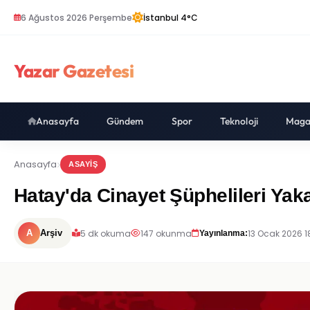
6 Ağustos 2026 Perşembe
İstanbul 4°C
Yazar Gazetesi
Anasayfa
Gündem
Spor
Teknoloji
Maga
Anasayfa
ASAYIŞ
Hatay'da Cinayet Şüphelileri Yaka
5 dk okuma
147 okunma
13 Ocak 2026 1
A
Arşiv
Yayınlanma: