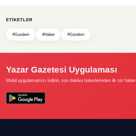
ETIKETLER
#Gundem
#Haber
#Gündem
Yazar Gazetesi Uygulaması
Mobil uygulamamızı indirin, son dakika haberlerinden ilk siz haber