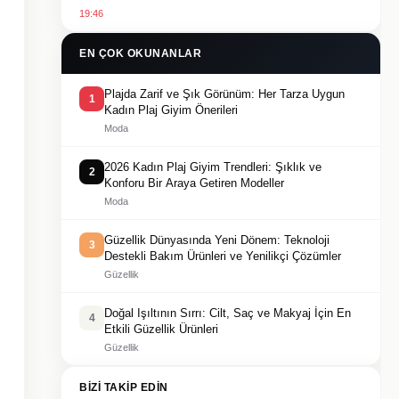
19:46
EN ÇOK OKUNANLAR
Plajda Zarif ve Şık Görünüm: Her Tarza Uygun
1
Kadın Plaj Giyim Önerileri
Moda
2026 Kadın Plaj Giyim Trendleri: Şıklık ve
2
Konforu Bir Araya Getiren Modeller
Moda
Güzellik Dünyasında Yeni Dönem: Teknoloji
3
Destekli Bakım Ürünleri ve Yenilikçi Çözümler
Güzellik
Doğal Işıltının Sırrı: Cilt, Saç ve Makyaj İçin En
4
Etkili Güzellik Ürünleri
Güzellik
BIZI TAKIP EDIN