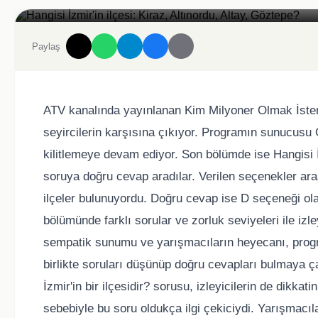
Hangisi İzmir'in ilçesi: Kiraz, Altınordu, Altay, Göztepe?
Paylaş
ATV kanalında yayınlanan Kim Milyoner Olmak İster
seyircilerin karşısına çıkıyor. Programın sunucusu 
kilitlemeye devam ediyor. Son bölümde ise Hangisi İz
soruya doğru cevap aradılar. Verilen seçenekler aras
ilçeler bulunuyordu. Doğru cevap ise D seçeneği ol
bölümünde farklı sorular ve zorluk seviyeleri ile iz
sempatik sunumu ve yarışmacıların heyecanı, program
birlikte soruları düşünüp doğru cevapları bulmaya 
İzmir'in bir ilçesidir? sorusu, izleyicilerin de dikkati
sebebiyle bu soru oldukça ilgi çekiciydi. Yarışmacıl