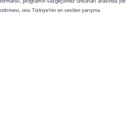
rformansı, programın vazgeçilmez unsurları arasında yer
lendirmesi, onu Türkiye'nin en sevilen yarışma