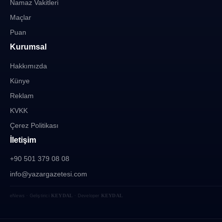
Namaz Vakitleri
Maçlar
Puan
Kurumsal
Hakkımızda
Künye
Reklam
KVKK
Çerez Politikası
İletişim
+90 501 379 08 08
info@yazargazetesi.com
KEYDAL
KEYDAL
eNews · Geliştirici
· Developer