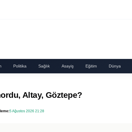
n
Politika
Sağlık
Asayiş
Eğitim
Dünya
ınordu, Altay, Göztepe?
leme:
5 Ağustos 2026 21:28