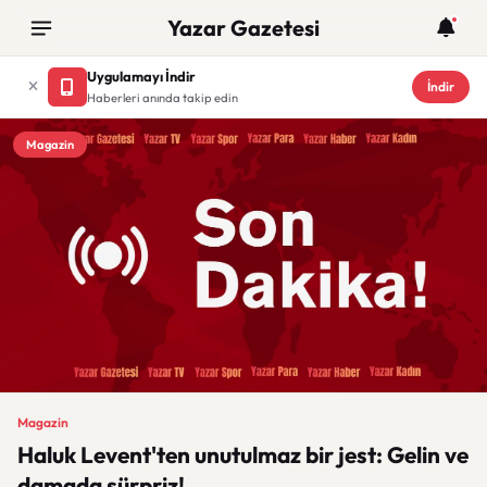
Yazar Gazetesi
Uygulamayı İndir
İndir
Haberleri anında takip edin
Magazin
Magazin
Haluk Levent'ten unutulmaz bir jest: Gelin ve
damada sürpriz!