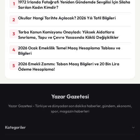
1972 İrlanda Fotoğrafı Yeniden Gündemde Sevgilisi İçin Silaha
1
Sarılan Kadın Kimdir?
Okullar Hangi Tarihte Açılacak? 2026 Yılı Tatil Bilgileri
2
Torba Kanun Komisyonu Onayladı: Yüksek Aidatlara
3
Sınırlama, Tapu ve Çevre Yasasında Köklü Değişiklikler
2026 Ocak Emeklilik Temel Maaş Hesaplama Tablosu ve
4
Bilgileri
2026 Emekli Zammı: Taban Maaş Bilgileri ve 20 Bin Lira
5
Ödeme Hesaplama!
Yazar Gazetesi
Yazar Gazetesi - Türkiye ve dünyadan son dakika haberler, gündem, ekonomi,
spor, magazin haberleri
Kategoriler