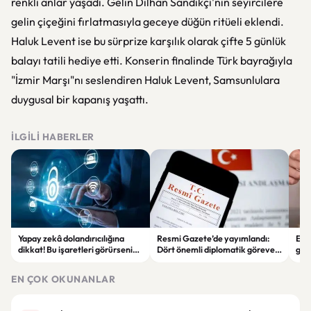
renkli anlar yaşadı. Gelin Dilhan Sandıkçı'nın seyircilere
gelin çiçeğini fırlatmasıyla geceye düğün ritüeli eklendi.
Haluk Levent ise bu sürprize karşılık olarak çifte 5 günlük
balayı tatili hediye etti. Konserin finalinde Türk bayrağıyla
"İzmir Marşı"nı seslendiren Haluk Levent, Samsunlulara
duygusal bir kapanış yaşattı.
İLGILI HABERLER
Yapay zekâ dolandırıcılığına
Resmi Gazete’de yayımlandı:
Enf
dikkat! Bu işaretleri görürseniz
Dört önemli diplomatik göreve
ger
hemen durun
yeni büyükelçiler atandı
eko
EN ÇOK OKUNANLAR