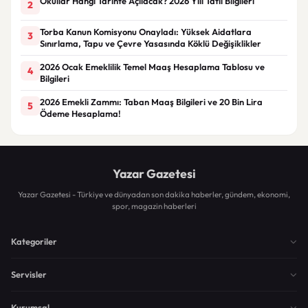
Okullar Hangi Tarihte Açılacak? 2026 Yılı Tatil Bilgileri
2
Torba Kanun Komisyonu Onayladı: Yüksek Aidatlara
3
Sınırlama, Tapu ve Çevre Yasasında Köklü Değişiklikler
2026 Ocak Emeklilik Temel Maaş Hesaplama Tablosu ve
4
Bilgileri
2026 Emekli Zammı: Taban Maaş Bilgileri ve 20 Bin Lira
5
Ödeme Hesaplama!
Yazar Gazetesi
Yazar Gazetesi - Türkiye ve dünyadan son dakika haberler, gündem, ekonomi,
spor, magazin haberleri
Kategoriler
Servisler
Kurumsal