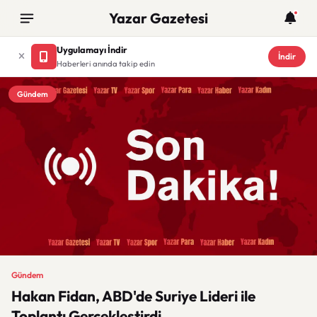
Yazar Gazetesi
Uygulamayı İndir
İndir
Haberleri anında takip edin
Gündem
Gündem
Hakan Fidan, ABD'de Suriye Lideri ile
Toplantı Gerçekleştirdi