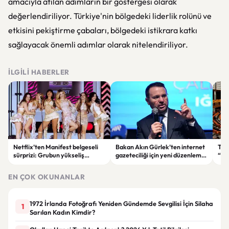
amacıyla atılan adımların bir göstergesi olarak
değerlendiriliyor. Türkiye'nin bölgedeki liderlik rolünü ve
etkisini pekiştirme çabaları, bölgedeki istikrara katkı
sağlayacak önemli adımlar olarak nitelendiriliyor.
İLGILI HABERLER
Netflix’ten Manifest belgeseli
Bakan Akın Gürlek’ten internet
TBM
sürprizi: Grubun yükseliş
gazeteciliği için yeni düzenleme
“Te
hikâyesi ekrana taşınıyor
sinyali: “Tek çatı altında
İYİ 
toplanmalı”
kab
EN ÇOK OKUNANLAR
1972 İrlanda Fotoğrafı Yeniden Gündemde Sevgilisi İçin Silaha
1
Sarılan Kadın Kimdir?