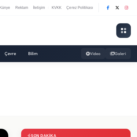
Künye
Reklam
İletişim
KVKK
Çerez Politikası
|
Çevre
Bilim
Video
Galeri
SON DAKIKA