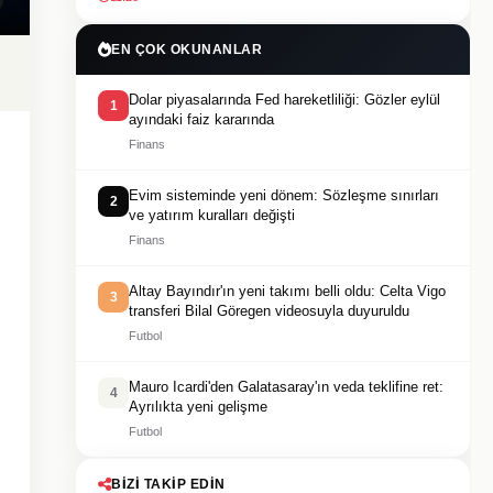
EN ÇOK OKUNANLAR
Dolar piyasalarında Fed hareketliliği: Gözler eylül
1
ayındaki faiz kararında
Finans
Evim sisteminde yeni dönem: Sözleşme sınırları
2
ve yatırım kuralları değişti
Finans
Altay Bayındır'ın yeni takımı belli oldu: Celta Vigo
3
transferi Bilal Göregen videosuyla duyuruldu
Futbol
Mauro Icardi'den Galatasaray'ın veda teklifine ret:
4
Ayrılıkta yeni gelişme
Futbol
BIZI TAKIP EDIN