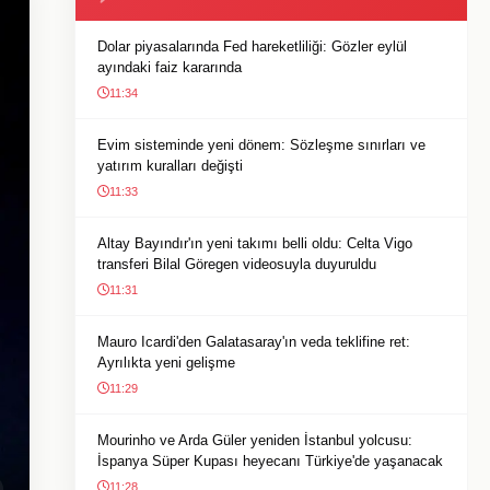
Dolar piyasalarında Fed hareketliliği: Gözler eylül
ayındaki faiz kararında
11:34
Evim sisteminde yeni dönem: Sözleşme sınırları ve
yatırım kuralları değişti
11:33
Altay Bayındır'ın yeni takımı belli oldu: Celta Vigo
transferi Bilal Göregen videosuyla duyuruldu
11:31
Mauro Icardi'den Galatasaray'ın veda teklifine ret:
Ayrılıkta yeni gelişme
11:29
Mourinho ve Arda Güler yeniden İstanbul yolcusu:
İspanya Süper Kupası heyecanı Türkiye'de yaşanacak
11:28