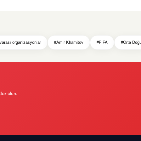
ararası organizasyonlar
#Amir Khamitov
#FIFA
#Orta Doğ
dar olun.