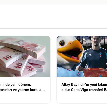
eminde yeni dönem:
Altay Bayındır'ın yeni takımı
nırları ve yatırım kuralları
oldu: Celta Vigo transferi Bi
Göregen videosuyla duyur