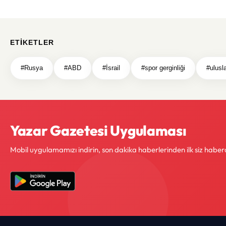
ETIKETLER
#Rusya
#ABD
#İsrail
#spor gerginliği
#ulusl
Yazar Gazetesi Uygulaması
Mobil uygulamamızı indirin, son dakika haberlerinden ilk siz haber