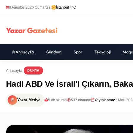
8 Ağustos 2026 Cumartesi
İstanbul 4°C
Yazar Gazetesi
Anasayfa
Gündem
Spor
Teknoloji
Maga
Anasayfa
DUNYA
Hadi ABD Ve İsrail'i Çıkarın, Bak
E
Yazar Medya
5 dk okuma
537 okunma
Yayınlanma:
3 Mart 202