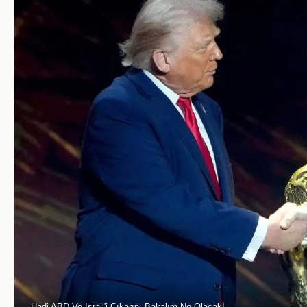
Hadi ABD Ve İsrail'i Çıkarın, Bakalım Ne Olacak!