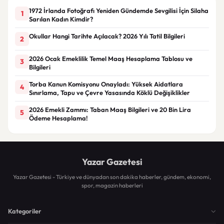
1972 İrlanda Fotoğrafı Yeniden Gündemde Sevgilisi İçin Silaha
1
Sarılan Kadın Kimdir?
Okullar Hangi Tarihte Açılacak? 2026 Yılı Tatil Bilgileri
2
2026 Ocak Emeklilik Temel Maaş Hesaplama Tablosu ve
3
Bilgileri
Torba Kanun Komisyonu Onayladı: Yüksek Aidatlara
4
Sınırlama, Tapu ve Çevre Yasasında Köklü Değişiklikler
2026 Emekli Zammı: Taban Maaş Bilgileri ve 20 Bin Lira
5
Ödeme Hesaplama!
Yazar Gazetesi
Yazar Gazetesi - Türkiye ve dünyadan son dakika haberler, gündem, ekonomi,
spor, magazin haberleri
Kategoriler