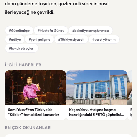
daha gündeme taşırken, gözler adli sürecin nasıl
ilerleyeceğine çevrildi.
#Güzelbahçe
#Mustafa Günay
#belediye soruşturması
#adliye
#yeni gelişme
#Türkiye siyaseti
#yerel yönetim
#hukuk süreçleri
İLGILI HABERLER
Sami Yusuf’tan Türkiye’de
Keşan’da yurt dışına kaçma
Rapo
“Kökler” temalı özel konserler
hazırlığındaki 3 FETÖ şüphelisi
işv
tutuklandı
SGK
soru
EN ÇOK OKUNANLAR