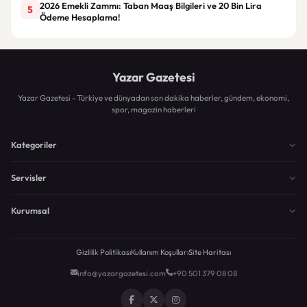
2026 Emekli Zammı: Taban Maaş Bilgileri ve 20 Bin Lira
5
Ödeme Hesaplama!
Yazar Gazetesi
Yazar Gazetesi - Türkiye ve dünyadan son dakika haberler, gündem, ekonomi,
spor, magazin haberleri
Kategoriler
Servisler
Kurumsal
Gizlilik Politikası
Kullanım Koşulları
Site Haritası
info@yazargazetesi.com
+90 501 379 08 08