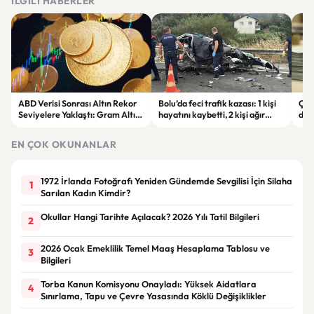
İLGILI HABERLER
ABD Verisi Sonrası Altın Rekor
Bolu’da feci trafik kazası: 1 kişi
Çift
Seviyelere Yaklaştı: Gram Altın
hayatını kaybetti, 2 kişi ağır
des
6 Bin 700 TL Sınırında
yaralandı
yatı
EN ÇOK OKUNANLAR
1972 İrlanda Fotoğrafı Yeniden Gündemde Sevgilisi İçin Silaha
1
Sarılan Kadın Kimdir?
Okullar Hangi Tarihte Açılacak? 2026 Yılı Tatil Bilgileri
2
2026 Ocak Emeklilik Temel Maaş Hesaplama Tablosu ve
3
Bilgileri
Torba Kanun Komisyonu Onayladı: Yüksek Aidatlara
4
Sınırlama, Tapu ve Çevre Yasasında Köklü Değişiklikler