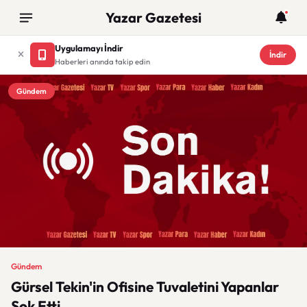
Yazar Gazetesi
Uygulamayı İndir
İndir
Haberleri anında takip edin
Gündem
Gündem
Gürsel Tekin'in Ofisine Tuvaletini Yapanlar
Şok Etti