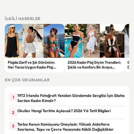
İLGILI HABERLER
Plajda Zarif ve Şık Görünüm:
2026 Kadın Plaj Giyim Trendleri:
Güz
Her Tarza Uygun Kadın Plaj
Şıklık ve Konforu Bir Araya
Dön
Giyim Önerileri
Getiren Modeller
Bakı
Çöz
EN ÇOK OKUNANLAR
1972 İrlanda Fotoğrafı Yeniden Gündemde Sevgilisi İçin Silaha
1
Sarılan Kadın Kimdir?
Okullar Hangi Tarihte Açılacak? 2026 Yılı Tatil Bilgileri
2
Torba Kanun Komisyonu Onayladı: Yüksek Aidatlara
3
Sınırlama, Tapu ve Çevre Yasasında Köklü Değişiklikler