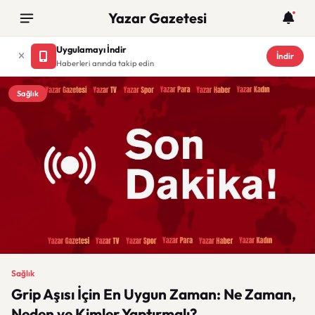
Yazar Gazetesi
Uygulamayı İndir
İndir
Haberleri anında takip edin
Sağlık
Sağlık
Grip Aşısı İçin En Uygun Zaman: Ne Zaman,
Neden ve Kimler Yaptırmalı?