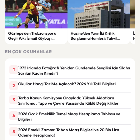
Göztepe’den Trabzonspor’a
Hazine’den Yarın İki Kritik
İzm
Geçit Yok: İsmail Köybaşı
Borçlanma Hamlesi: Tahvil
Hed
Jübilesinde Kazanan İzmir Ekibi
İhalesi ve Kira Sertifikası Satışı
Sul
Oldu
Yapılacak
EN ÇOK OKUNANLAR
1972 İrlanda Fotoğrafı Yeniden Gündemde Sevgilisi İçin Silaha
1
Sarılan Kadın Kimdir?
Okullar Hangi Tarihte Açılacak? 2026 Yılı Tatil Bilgileri
2
Torba Kanun Komisyonu Onayladı: Yüksek Aidatlara
3
Sınırlama, Tapu ve Çevre Yasasında Köklü Değişiklikler
2026 Ocak Emeklilik Temel Maaş Hesaplama Tablosu ve
4
Bilgileri
2026 Emekli Zammı: Taban Maaş Bilgileri ve 20 Bin Lira
5
Ödeme Hesaplama!