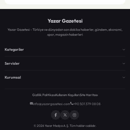
Yazar Gazetesi
Yazar Gazetesi - Türkiye ve dünyadan son dakika haberler, gündem, ekonomi,
spor, magazin haberleri
Kategoriler
Servisler
Kurumsal
Gizlilik Politikası
Kullanım Koşulları
Site Haritası
info@yazargazetesi.com
+90 501 379 08 08
© 2026 Yazar Medya A.Ş. Tüm hakları saklıdır.