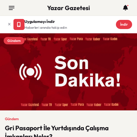
Yazar Gazetesi
Uygulamayı İndir
İndir
Haberleri anında takip edin
Gündem
Gündem
Gri Pasaport İle Yurtdışında Çalışma
İmkanları Neler?