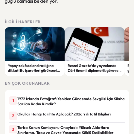
güçlü kalması bekleniyor.
İLGILI HABERLER
Yapay zekâ dolandırıcılığına
Resmi Gazete’de yayımlandı:
Enf
dikkat! Bu işaretleri görürseniz
Dört önemli diplomatik göreve
ger
hemen durun
yeni büyükelçiler atandı
eko
EN ÇOK OKUNANLAR
1972 İrlanda Fotoğrafı Yeniden Gündemde Sevgilisi İçin Silaha
1
Sarılan Kadın Kimdir?
Okullar Hangi Tarihte Açılacak? 2026 Yılı Tatil Bilgileri
2
Torba Kanun Komisyonu Onayladı: Yüksek Aidatlara
3
Sınırlama, Tapu ve Çevre Yasasında Köklü Değişiklikler