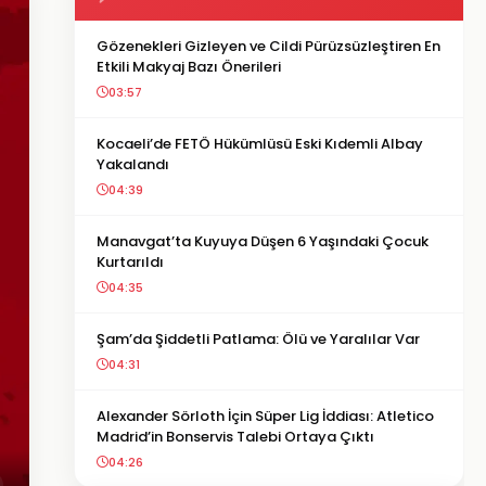
Gözenekleri Gizleyen ve Cildi Pürüzsüzleştiren En
Etkili Makyaj Bazı Önerileri
03:57
Kocaeli’de FETÖ Hükümlüsü Eski Kıdemli Albay
Yakalandı
04:39
Manavgat’ta Kuyuya Düşen 6 Yaşındaki Çocuk
Kurtarıldı
04:35
Şam’da Şiddetli Patlama: Ölü ve Yaralılar Var
04:31
Alexander Sörloth İçin Süper Lig İddiası: Atletico
Madrid’in Bonservis Talebi Ortaya Çıktı
04:26