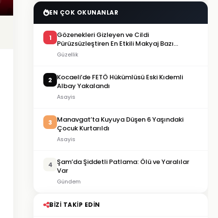
EN ÇOK OKUNANLAR
Gözenekleri Gizleyen ve Cildi
1
Pürüzsüzleştiren En Etkili Makyaj Bazı
Önerileri
Güzellik
Kocaeli’de FETÖ Hükümlüsü Eski Kıdemli
2
Albay Yakalandı
Asayis
Manavgat’ta Kuyuya Düşen 6 Yaşındaki
3
Çocuk Kurtarıldı
Asayis
Şam’da Şiddetli Patlama: Ölü ve Yaralılar
4
Var
Gündem
BIZI TAKIP EDIN