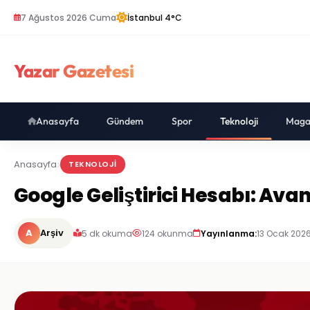
7 Ağustos 2026 Cuma
İstanbul 4°C
Yazar Gazetesi
Anasayfa
Gündem
Spor
Teknoloji
Maga
Anasayfa
TEKNOLOJI
Google Geliştirici Hesabı: Avan
A
Arşiv
5 dk okuma
124 okunma
Yayınlanma:
13 Ocak 2026