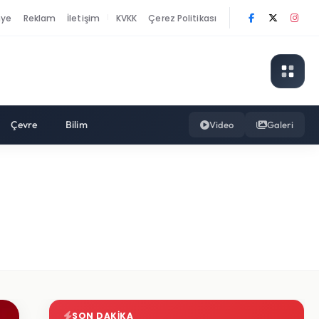
nye
Reklam
İletişim
KVKK
Çerez Politikası
|
Çevre
Bilim
Video
Galeri
SON DAKIKA