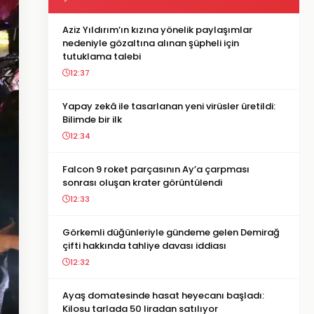
Aziz Yıldırım’ın kızına yönelik paylaşımlar
nedeniyle gözaltına alınan şüpheli için
tutuklama talebi
12:37
Yapay zekâ ile tasarlanan yeni virüsler üretildi:
Bilimde bir ilk
12:34
Falcon 9 roket parçasının Ay’a çarpması
sonrası oluşan krater görüntülendi
12:33
Görkemli düğünleriyle gündeme gelen Demirağ
çifti hakkında tahliye davası iddiası
12:32
Ayaş domatesinde hasat heyecanı başladı:
Kilosu tarlada 50 liradan satılıyor