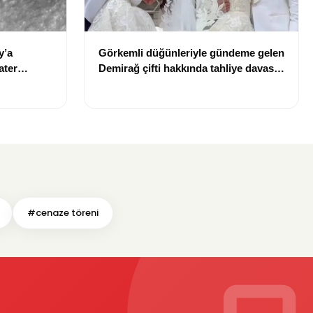
y’a
Görkemli düğünleriyle gündeme gelen
ater
Demirağ çifti hakkında tahliye davası
iddiası
#cenaze töreni