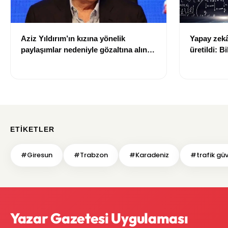
Aziz Yıldırım’ın kızına yönelik
Yapay zekâ 
paylaşımlar nedeniyle gözaltına alınan
üretildi: Bi
şüpheli için tutuklama talebi
ETIKETLER
#Giresun
#Trabzon
#Karadeniz
#trafik güv
Yazar Gazetesi Uygulaması