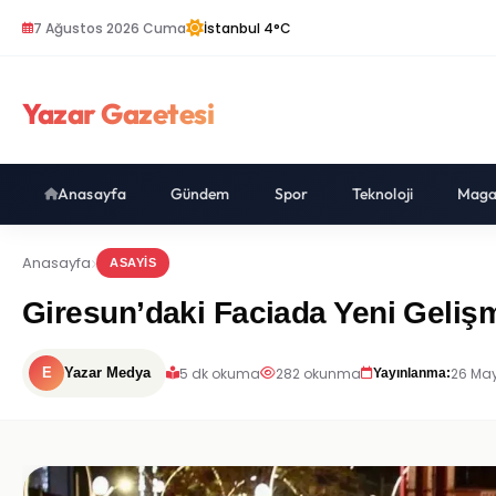
7 Ağustos 2026 Cuma
İstanbul 4°C
Yazar Gazetesi
Anasayfa
Gündem
Spor
Teknoloji
Maga
Anasayfa
ASAYIS
Giresun’daki Faciada Yeni Geliş
5 dk okuma
282 okunma
26 May
E
Yazar Medya
Yayınlanma: