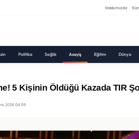
Hakkımızda
Kü
zin
Politika
Sağlık
Asayiş
Eğitim
Dünya
me! 5 Kişinin Öldüğü Kazada TIR Şo
ıs 2026 04:55