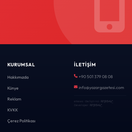
KURUMSAL
İLETIŞIM
+90 501 379 08 08
Hakkımızda
info@yazargazetesi.com
Künye
Reklam
eNews · Geliştirici
KEYDAL
·
Developer
KEYDAL
KVKK
Çerez Politikası