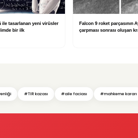
ile tasarlanan yeni virüsler
Falcon 9 roket parçasının A
limde bir ilk
çarpması sonrası oluşan kr
görüntülendi
enliği
#TIR kazası
#aile faciası
#mahkeme kararı