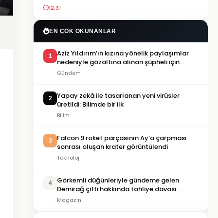
12:31
EN ÇOK OKUNANLAR
Aziz Yıldırım’ın kızına yönelik paylaşımlar
1
nedeniyle gözaltına alınan şüpheli için
tutuklama talebi
Gündem
Yapay zekâ ile tasarlanan yeni virüsler
2
üretildi: Bilimde bir ilk
Bilim
Falcon 9 roket parçasının Ay’a çarpması
3
sonrası oluşan krater görüntülendi
Teknoloji
Görkemli düğünleriyle gündeme gelen
4
Demirağ çifti hakkında tahliye davası
iddiası
Magazin