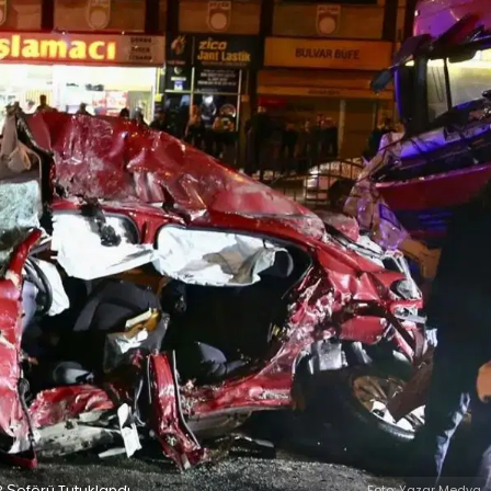
R Şoförü Tutuklandı
Foto: Yazar Medya