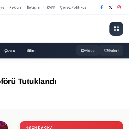
nye
Reklam
İletişim
KVKK
Çerez Politikası
|
Çevre
Bilim
Video
Galeri
förü Tutuklandı
SON DAKIKA