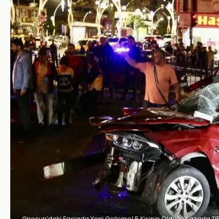
Giresun’daki Faciada Yeni Gelişme! 5 Kişinin Öldüğü Kazada TI