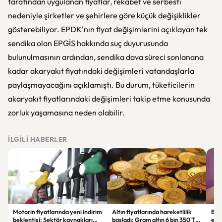
tarafından uygulanan fiyatlar, rekabet ve serbesti
nedeniyle şirketler ve şehirlere göre küçük değişiklikler
gösterebiliyor. EPDK'nın fiyat değişimlerini açıklayan tek
sendika olan EPGİS hakkında suç duyurusunda
bulunulmasının ardından, sendika dava süreci sonlanana
kadar akaryakıt fiyatındaki değişimleri vatandaşlarla
paylaşmayacağını açıklamıştı. Bu durum, tüketicilerin
akaryakıt fiyatlarındaki değişimleri takip etme konusunda
zorluk yaşamasına neden olabilir.
İLGILI HABERLER
Motorin fiyatlarında yeni indirim
Altın fiyatlarında hareketlilik
Ban
beklentisi: Sektör kaynakları
başladı: Gram altın 6 bin 350 TL
ekl