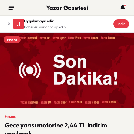
Yazar Gazetesi
Uygulamayı İndir
İndir
Haberleri anında takip edin
Finans
Finans
Gece yarısı motorine 2,44 TL indirim
yapılacak