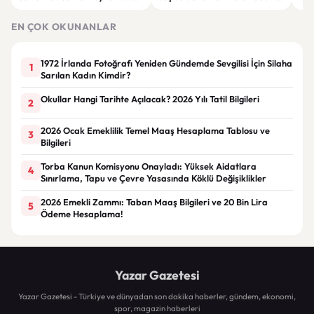
tarihi açıkladı
seviyesine çıktı
raha
ger
EN ÇOK OKUNANLAR
1972 İrlanda Fotoğrafı Yeniden Gündemde Sevgilisi İçin Silaha
1
Sarılan Kadın Kimdir?
Okullar Hangi Tarihte Açılacak? 2026 Yılı Tatil Bilgileri
2
2026 Ocak Emeklilik Temel Maaş Hesaplama Tablosu ve
3
Bilgileri
Torba Kanun Komisyonu Onayladı: Yüksek Aidatlara
4
Sınırlama, Tapu ve Çevre Yasasında Köklü Değişiklikler
2026 Emekli Zammı: Taban Maaş Bilgileri ve 20 Bin Lira
5
Ödeme Hesaplama!
Yazar Gazetesi
Yazar Gazetesi - Türkiye ve dünyadan son dakika haberler, gündem, ekonomi,
spor, magazin haberleri