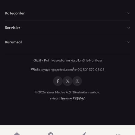
Kategoriler
Servisler
Kurumsal
Gizlilik Politikası
Kullanım Koşulları
Site Haritası
info@yazargazetesi.com
+90 501 379 08 08
© 2026 Yazar Medya A.Ş. Tüm hakları saklıdır.
Egemen KEYDAL
eNews |