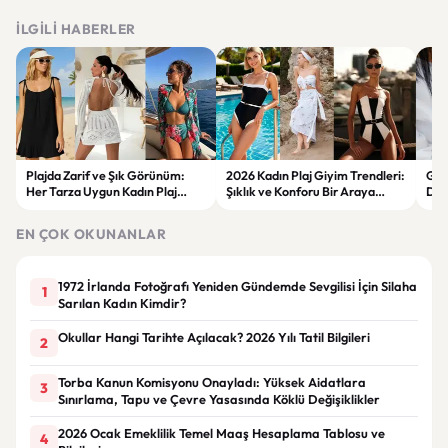
İLGILI HABERLER
Plajda Zarif ve Şık Görünüm:
2026 Kadın Plaj Giyim Trendleri:
Güz
Her Tarza Uygun Kadın Plaj
Şıklık ve Konforu Bir Araya
Dön
Giyim Önerileri
Getiren Modeller
Bakı
Çöz
EN ÇOK OKUNANLAR
1972 İrlanda Fotoğrafı Yeniden Gündemde Sevgilisi İçin Silaha
1
Sarılan Kadın Kimdir?
Okullar Hangi Tarihte Açılacak? 2026 Yılı Tatil Bilgileri
2
Torba Kanun Komisyonu Onayladı: Yüksek Aidatlara
3
Sınırlama, Tapu ve Çevre Yasasında Köklü Değişiklikler
2026 Ocak Emeklilik Temel Maaş Hesaplama Tablosu ve
4