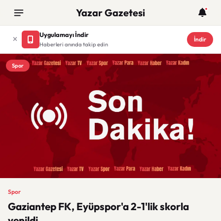
Yazar Gazetesi
Uygulamayı İndir
İndir
Haberleri anında takip edin
Spor
Spor
Gaziantep FK, Eyüpspor'a 2-1'lik skorla
yenildi