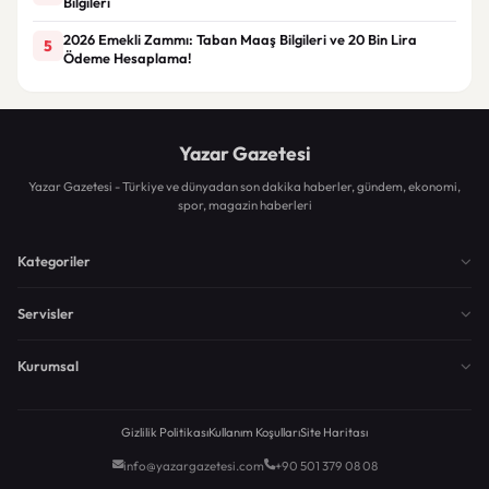
Bilgileri
2026 Emekli Zammı: Taban Maaş Bilgileri ve 20 Bin Lira
5
Ödeme Hesaplama!
Yazar Gazetesi
Yazar Gazetesi - Türkiye ve dünyadan son dakika haberler, gündem, ekonomi,
spor, magazin haberleri
Kategoriler
Servisler
Kurumsal
Gizlilik Politikası
Kullanım Koşulları
Site Haritası
info@yazargazetesi.com
+90 501 379 08 08