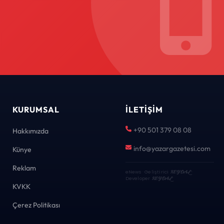
KURUMSAL
İLETIŞIM
+90 501 379 08 08
Hakkımızda
info@yazargazetesi.com
Künye
Reklam
eNews · Geliştirici
KEYDAL
·
Developer
KEYDAL
KVKK
Çerez Politikası