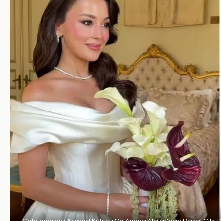
Galatasaraylı Ahmed Kutucu Ve Asena Atalar’dan Masal Gibi 