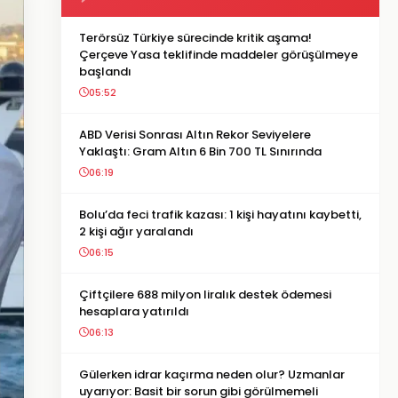
Terörsüz Türkiye sürecinde kritik aşama!
Çerçeve Yasa teklifinde maddeler görüşülmeye
başlandı
05:52
ABD Verisi Sonrası Altın Rekor Seviyelere
Yaklaştı: Gram Altın 6 Bin 700 TL Sınırında
06:19
Bolu’da feci trafik kazası: 1 kişi hayatını kaybetti,
2 kişi ağır yaralandı
06:15
Çiftçilere 688 milyon liralık destek ödemesi
hesaplara yatırıldı
06:13
Gülerken idrar kaçırma neden olur? Uzmanlar
uyarıyor: Basit bir sorun gibi görülmemeli