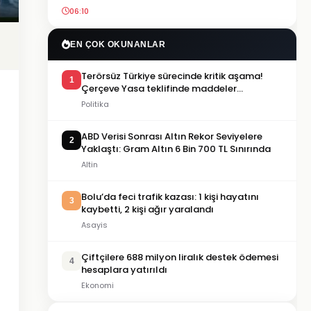
06:10
EN ÇOK OKUNANLAR
Terörsüz Türkiye sürecinde kritik aşama!
1
Çerçeve Yasa teklifinde maddeler
görüşülmeye başlandı
Politika
ABD Verisi Sonrası Altın Rekor Seviyelere
2
Yaklaştı: Gram Altın 6 Bin 700 TL Sınırında
Altin
Bolu’da feci trafik kazası: 1 kişi hayatını
3
kaybetti, 2 kişi ağır yaralandı
Asayis
Çiftçilere 688 milyon liralık destek ödemesi
4
hesaplara yatırıldı
Ekonomi