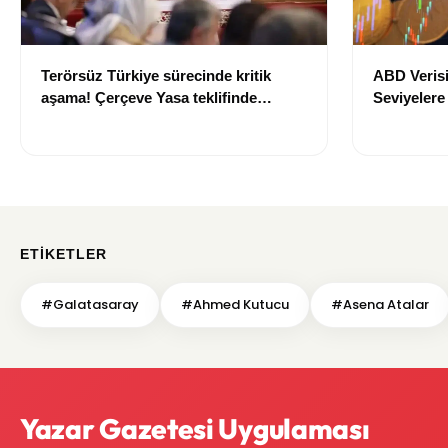
Terörsüz Türkiye sürecinde kritik
ABD Verisi
aşama! Çerçeve Yasa teklifinde
Seviyelere
maddeler görüşülmeye başlandı
700 TL Sın
ETIKETLER
#Galatasaray
#Ahmed Kutucu
#Asena Atalar
Yazar Gazetesi Uygulaması