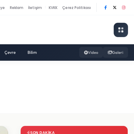
nye
Reklam
İletişim
KVKK
Çerez Politikası
|
Çevre
Bilim
Video
Galeri
SON DAKIKA