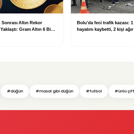
 Sonrası Altın Rekor
Bolu’da feci trafik kazası: 1 
 Yaklaştı: Gram Altın 6 Bin
hayatını kaybetti, 2 kişi ağı
ırında
#düğün
#masal gibi düğün
#futbol
#ünlü çift