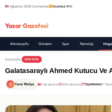
8 Ağustos 2026 Cumartesi
İstanbul 4°C
Yazar Gazetesi
Anasayfa
Gündem
Spor
Teknoloji
Maga
Anasayfa
MAGAZIN
Galatasaraylı Ahmed Kutucu Ve 
5 dk okuma
604 okunma
7 Tem
E
Yazar Medya
Yayınlanma: