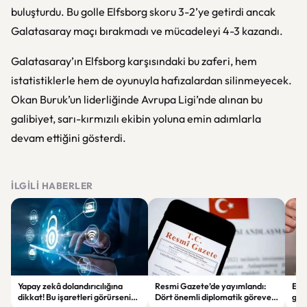
buluşturdu. Bu golle Elfsborg skoru 3-2’ye getirdi ancak
Galatasaray maçı bırakmadı ve mücadeleyi 4-3 kazandı.
Galatasaray’ın Elfsborg karşısındaki bu zaferi, hem
istatistiklerle hem de oyunuyla hafızalardan silinmeyecek.
Okan Buruk’un liderliğinde Avrupa Ligi’nde alınan bu
galibiyet, sarı-kırmızılı ekibin yoluna emin adımlarla
devam ettiğini gösterdi.
İLGILI HABERLER
Yapay zekâ dolandırıcılığına
Resmi Gazete’de yayımlandı:
Enf
dikkat! Bu işaretleri görürseniz
Dört önemli diplomatik göreve
ger