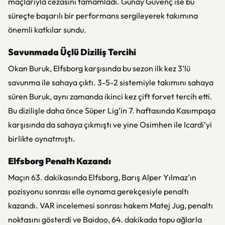
maçlarıyla cezasını tamamladı. Günay Güvenç ise bu
süreçte başarılı bir performans sergileyerek takımına
önemli katkılar sundu.
Savunmada Üçlü Diziliş Tercihi
Okan Buruk, Elfsborg karşısında bu sezon ilk kez 3’lü
savunma ile sahaya çıktı. 3-5-2 sistemiyle takımını sahaya
süren Buruk, aynı zamanda ikinci kez çift forvet tercih etti.
Bu dizilişle daha önce Süper Lig’in 7. haftasında Kasımpaşa
karşısında da sahaya çıkmıştı ve yine Osimhen ile Icardi’yi
birlikte oynatmıştı.
Elfsborg Penaltı Kazandı
Maçın 63. dakikasında Elfsborg, Barış Alper Yılmaz’ın
pozisyonu sonrası elle oynama gerekçesiyle penaltı
kazandı. VAR incelemesi sonrası hakem Matej Jug, penaltı
noktasını gösterdi ve Baidoo, 64. dakikada topu ağlarla