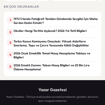
hemen durun
yeni büyükelçiler atandı
eko
EN ÇOK OKUNANLAR
1972 İrlanda Fotoğrafı Yeniden Gündemde Sevgilisi İçin Silaha
1
Sarılan Kadın Kimdir?
Okullar Hangi Tarihte Açılacak? 2026 Yılı Tatil Bilgileri
2
Torba Kanun Komisyonu Onayladı: Yüksek Aidatlara
3
Sınırlama, Tapu ve Çevre Yasasında Köklü Değişiklikler
2026 Ocak Emeklilik Temel Maaş Hesaplama Tablosu ve
4
Bilgileri
2026 Emekli Zammı: Taban Maaş Bilgileri ve 20 Bin Lira
5
Ödeme Hesaplama!
Yazar Gazetesi
Yazar Gazetesi - Türkiye ve dünyadan son dakika haberler, gündem, ekonomi,
spor, magazin haberleri