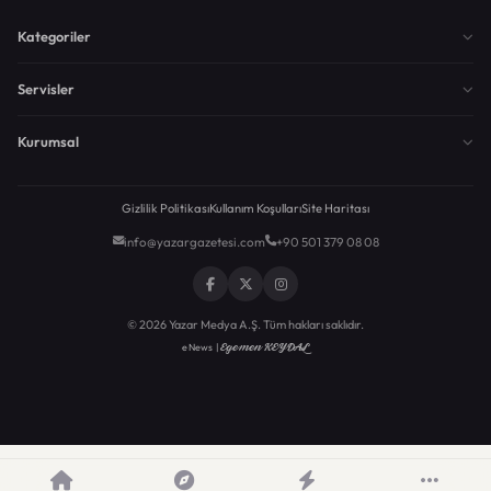
Kategoriler
Servisler
Kurumsal
Gizlilik Politikası
Kullanım Koşulları
Site Haritası
info@yazargazetesi.com
+90 501 379 08 08
© 2026 Yazar Medya A.Ş. Tüm hakları saklıdır.
Egemen KEYDAL
eNews |