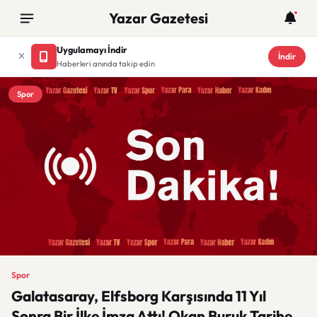
Yazar Gazetesi
Uygulamayı İndir
İndir
Haberleri anında takip edin
Spor
Spor
Galatasaray, Elfsborg Karşısında 11 Yıl
Sonra Bir İlke İmza Attı! Okan Buruk Tarihe