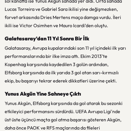
sol kanatta ise Yunus Akgün sahada yer aldı. Orta sahada
Lucas Torreira ve Gabriel Sara ikilisi yine değişmezken,
forvet arkasında Dries Mertens maça damga vurdu. İleri
ikili ise Victor Osimhen ve Mauro Icardi’den oluştu.
Galatasaray’dan 11 Yıl Sonra Bir İlk
Galatasaray, Avrupa kupalarındaki son 11 yıl içindeki ilk yarı
performanslarında bir ilke imza attı. Ekim 2013’te
Kopenhag karşısında kaydedilen 3 golün ardından,
Elfsborg karşısında da ilk yarıda 3 gol atan sarı-kırmızılı
ekip, bu başarıyı tekrar ederek dikkatleri üzerine çekti.
Yunus Akgün Yine Sahneye Çıktı
Yunus Akgün, Elfsborg karşısında da gol atarak bu sezonki
etkileyici performansını sürdürdü. UEFA Avrupa Ligi'nde
üst üste üçüncü maçta gol atma başarısı gösteren Akgün,
daha önce PAOK ve RFS maçlarında da fileleri