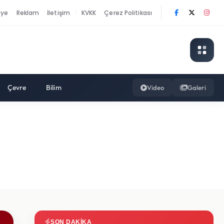
nye
Reklam
İletişim
KVKK
Çerez Politikası
|
Çevre
Bilim
Video
Galeri
SON DAKIKA