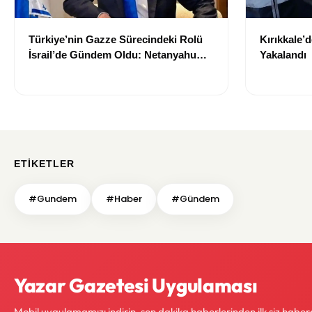
Türkiye’nin Gazze Sürecindeki Rolü
Kırıkkale’
İsrail’de Gündem Oldu: Netanyahu
Yakalandı
ABD’ye Temsilci Gönderdi
ETIKETLER
#Gundem
#Haber
#Gündem
Yazar Gazetesi Uygulaması
Mobil uygulamamızı indirin, son dakika haberlerinden ilk siz haber