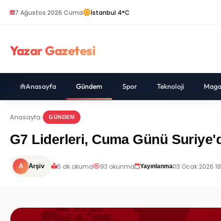
7 Ağustos 2026 Cuma
İstanbul 4°C
Yazar Gazetesi
Anasayfa
Gündem
Spor
Teknoloji
Maga
Anasayfa
GÜNDEM
G7 Liderleri, Cuma Günü Suriye
5 dk okuma
93 okunma
13 Ocak 2026 18
A
Arşiv
Yayınlanma: