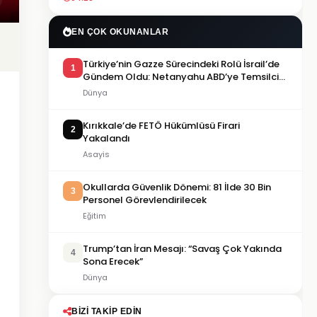
EN ÇOK OKUNANLAR
Türkiye’nin Gazze Sürecindeki Rolü İsrail’de
1
Gündem Oldu: Netanyahu ABD’ye Temsilci
Gönderdi
Dünya
Kırıkkale’de FETÖ Hükümlüsü Firari
2
Yakalandı
Asayis
Okullarda Güvenlik Dönemi: 81 İlde 30 Bin
3
Personel Görevlendirilecek
Eğitim
Trump’tan İran Mesajı: “Savaş Çok Yakında
4
Sona Erecek”
Dünya
BIZI TAKIP EDIN