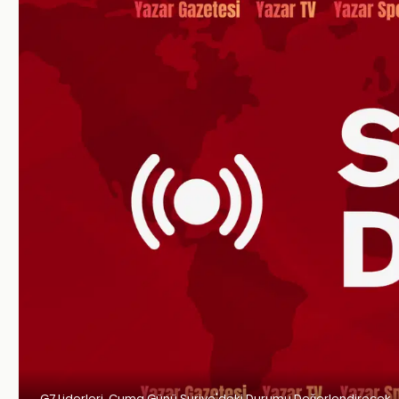
G7 Liderleri, Cuma Günü Suriye'deki Durumu Değerlendirecek