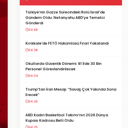
Türkiye’nin Gazze Sürecindeki Rolü İsrail’de
Gündem Oldu: Netanyahu ABD’ye Temsilci
Gönderdi
04:08
Kırıkkale’de FETÖ Hükümlüsü Firari Yakalandı
04:38
Okullarda Güvenlik Dönemi: 81 İlde 30 Bin
Personel Görevlendirilecek
04:34
Trump’tan İran Mesajı: “Savaş Çok Yakında Sona
Erecek”
04:30
ABD Kadın Basketbol Takımı’nın 2026 Dünya
Kupası Kadrosu Belli Oldu
04:25