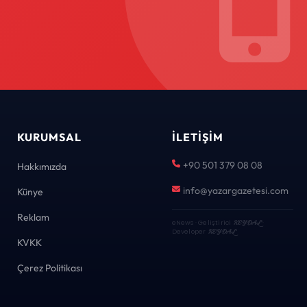
KURUMSAL
İLETIŞIM
+90 501 379 08 08
Hakkımızda
info@yazargazetesi.com
Künye
Reklam
eNews · Geliştirici
KEYDAL
·
Developer
KEYDAL
KVKK
Çerez Politikası