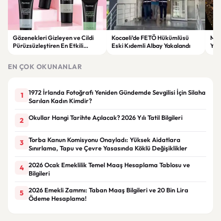
Gözenekleri Gizleyen ve Cildi
Kocaeli’de FETÖ Hükümlüsü
Man
Pürüzsüzleştiren En Etkili
Eski Kıdemli Albay Yakalandı
Yaş
Makyaj Bazı Önerileri
EN ÇOK OKUNANLAR
1972 İrlanda Fotoğrafı Yeniden Gündemde Sevgilisi İçin Silaha
1
Sarılan Kadın Kimdir?
Okullar Hangi Tarihte Açılacak? 2026 Yılı Tatil Bilgileri
2
Torba Kanun Komisyonu Onayladı: Yüksek Aidatlara
3
Sınırlama, Tapu ve Çevre Yasasında Köklü Değişiklikler
2026 Ocak Emeklilik Temel Maaş Hesaplama Tablosu ve
4
Bilgileri
2026 Emekli Zammı: Taban Maaş Bilgileri ve 20 Bin Lira
5
Ödeme Hesaplama!