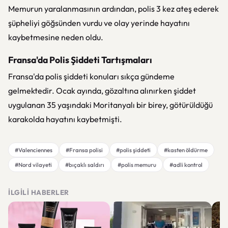
Memurun yaralanmasının ardından, polis 3 kez ateş ederek
şüpheliyi göğsünden vurdu ve olay yerinde hayatını
kaybetmesine neden oldu.
Fransa'da Polis Şiddeti Tartışmaları
Fransa'da polis şiddeti konuları sıkça gündeme
gelmektedir. Ocak ayında, gözaltına alınırken şiddet
uygulanan 35 yaşındaki Moritanyalı bir birey, götürüldüğü
karakolda hayatını kaybetmişti.
#Valenciennes
#Fransa polisi
#polis şiddeti
#kasten öldürme
#Nord vilayeti
#bıçaklı saldırı
#polis memuru
#adli kontrol
İLGILI HABERLER