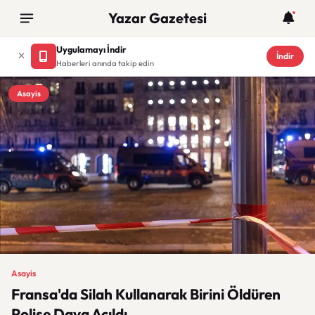
Yazar Gazetesi
Uygulamayı İndir
İndir
Haberleri anında takip edin
Asayis
Asayis
Fransa'da Silah Kullanarak Birini Öldüren
Polise Dava Açıldı