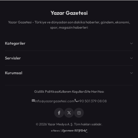
Yazar Gazetesi
Yazar Gazetesi - Türkiye ve dünyadan son dakika haberler, gündem, ekonomi,
spor, magazin haberleri
Kategoriler
Servisler
Kurumsal
Gizlilik Politikası
Kullanım Koşulları
Site Haritası
info@yazargazetesi.com
+90 501 379 08 08
© 2026 Yazar Medya A.Ş. Tüm hakları saklıdır.
Egemen KEYDAL
eNews |