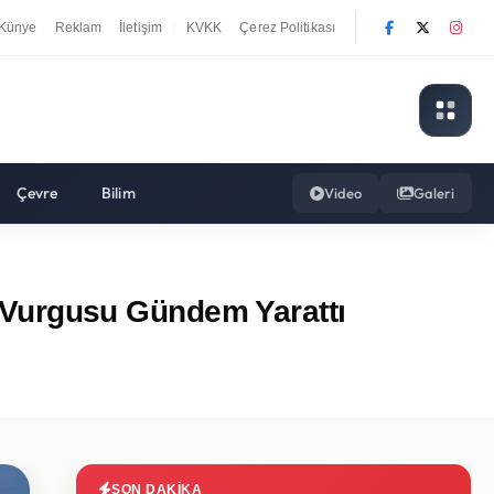
Künye
Reklam
İletişim
KVKK
Çerez Politikası
|
Çevre
Bilim
Video
Galeri
üm Vurgusu Gündem Yarattı
SON DAKIKA