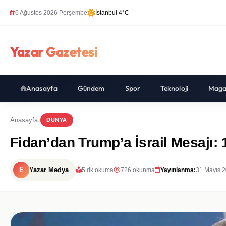
6 Ağustos 2026 Perşembe
İstanbul 4°C
Yazar Gazetesi
Anasayfa
Gündem
Spor
Teknoloji
Maga
Anasayfa
DUNYA
Fidan’dan Trump’a İsrail Mesajı: 
E
Yazar Medya
5 dk okuma
726 okunma
Yayınlanma:
31 Mayıs 2