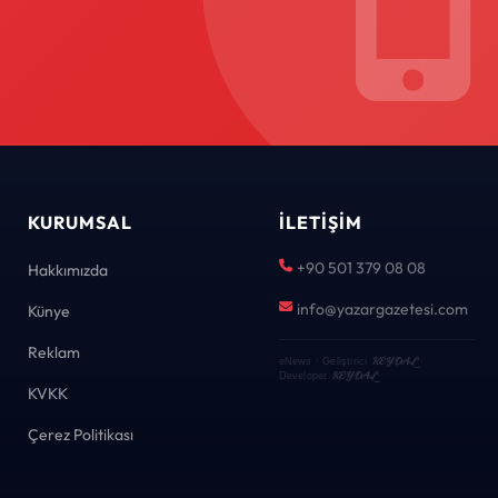
KURUMSAL
İLETIŞIM
+90 501 379 08 08
Hakkımızda
info@yazargazetesi.com
Künye
Reklam
KEYDAL
eNews · Geliştirici
·
KEYDAL
Developer
KVKK
Çerez Politikası