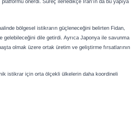
ği platformu önerdi. Süreç ilerledikçe
İran
’ın da bu yapıya
 halinde bölgesel istikrarın güçleneceğini belirten Fidan,
le gelebileceğini dile getirdi. Ayrıca Japonya ile savunma
 başta olmak üzere ortak üretim ve geliştirme fırsatlarının
k istikrar için orta ölçekli ülkelerin daha koordineli