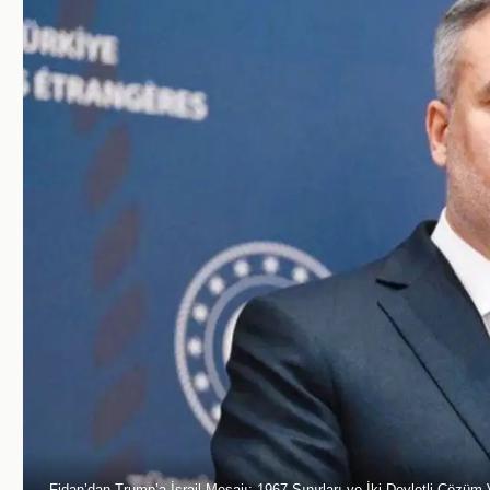
Fidan’dan Trump’a İsrail Mesajı: 1967 Sınırları ve İki Devletli Çözü