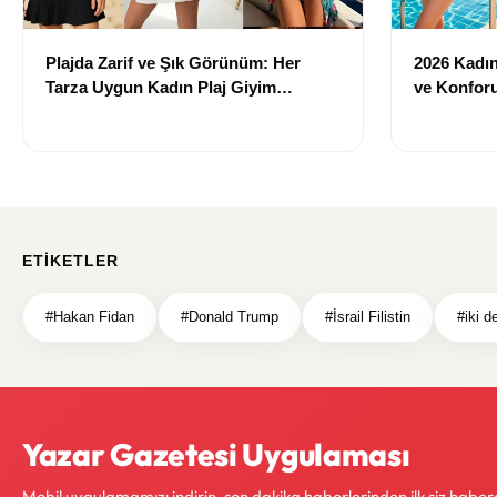
Plajda Zarif ve Şık Görünüm: Her
2026 Kadın 
Tarza Uygun Kadın Plaj Giyim
ve Konforu
Önerileri
Modeller
ETIKETLER
#Hakan Fidan
#Donald Trump
#İsrail Filistin
#iki d
Yazar Gazetesi Uygulaması
Mobil uygulamamızı indirin, son dakika haberlerinden ilk siz haber