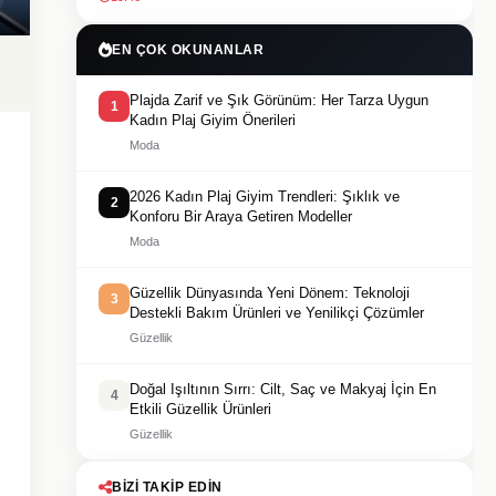
EN ÇOK OKUNANLAR
Plajda Zarif ve Şık Görünüm: Her Tarza Uygun
1
Kadın Plaj Giyim Önerileri
Moda
2026 Kadın Plaj Giyim Trendleri: Şıklık ve
2
Konforu Bir Araya Getiren Modeller
Moda
Güzellik Dünyasında Yeni Dönem: Teknoloji
3
Destekli Bakım Ürünleri ve Yenilikçi Çözümler
Güzellik
Doğal Işıltının Sırrı: Cilt, Saç ve Makyaj İçin En
4
Etkili Güzellik Ürünleri
Güzellik
BIZI TAKIP EDIN