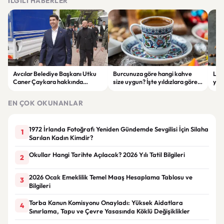
İLGILI HABERLER
Avcılar Belediye Başkanı Utku
Burcunuza göre hangi kahve
Lim
Caner Çaykara hakkında
size uygun? İşte yıldızlara göre
yüks
tahliye kararı
kahve rehberi
kah
EN ÇOK OKUNANLAR
1972 İrlanda Fotoğrafı Yeniden Gündemde Sevgilisi İçin Silaha
1
Sarılan Kadın Kimdir?
Okullar Hangi Tarihte Açılacak? 2026 Yılı Tatil Bilgileri
2
2026 Ocak Emeklilik Temel Maaş Hesaplama Tablosu ve
3
Bilgileri
Torba Kanun Komisyonu Onayladı: Yüksek Aidatlara
4
Sınırlama, Tapu ve Çevre Yasasında Köklü Değişiklikler