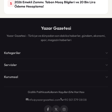
2026 Emekli Zammı: Taban Maaş Bilgileri ve 20 Bin Lira
5
Ödeme Hesaplama!
Yazar Gazetesi
Yazar Gazetesi - Türkiye ve dünyadan son dakika haberler, gündem, ekonomi,
spor, magazin haberleri
Kategoriler
Servisler
Kurumsal
Gizlilik Politikası
Kullanım Koşulları
Site Haritası
info@yazargazetesi.com
+90 501 379 08 08