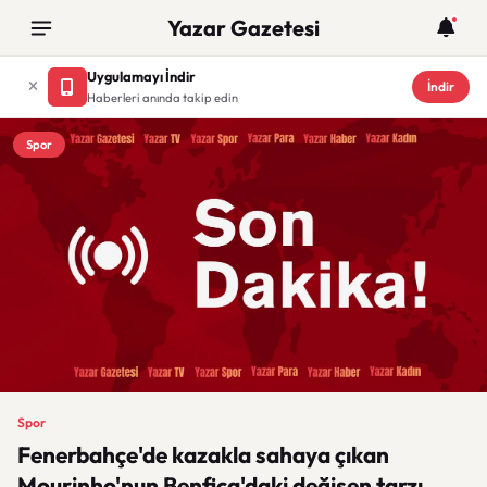
Yazar Gazetesi
Uygulamayı İndir
İndir
Haberleri anında takip edin
Spor
Spor
Fenerbahçe'de kazakla sahaya çıkan
Mourinho'nun Benfica'daki değişen tarzı