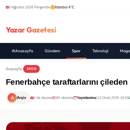
6 Ağustos 2026 Perşembe
İstanbul 4°C
Yazar Gazetesi
Anasayfa
Gündem
Spor
Teknoloji
Maga
Anasayfa
SPOR
Fenerbahçe taraftarlarını çileden
A
Arşiv
5 dk okuma
85 okunma
Yayınlanma:
13 Ocak 2026 18:09