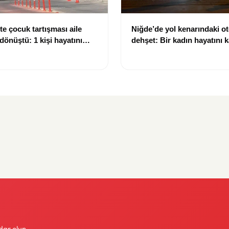
te çocuk tartışması aile
Niğde’de yol kenarındaki o
dönüştü: 1 kişi hayatını
dehşet: Bir kadın hayatını k
 kişi yaralandı
kişi ağır yaralandı
dar olun.