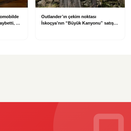
tomobilde
Outlander’ın çekim noktası
aybetti, bir
İskoçya’nın “Büyük Kanyonu” satışa
çıkarıldı