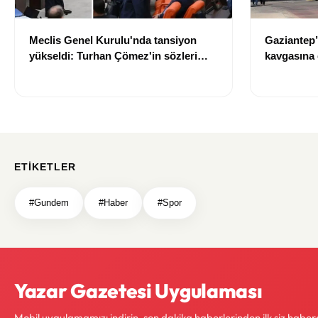
Meclis Genel Kurulu'nda tansiyon
Gaziantep’
yükseldi: Turhan Çömez'in sözleri
kavgasına 
sonrası tartışma çıktı
kaybetti, 5
ETIKETLER
#Gundem
#Haber
#Spor
Yazar Gazetesi Uygulaması
Mobil uygulamamızı indirin, son dakika haberlerinden ilk siz haber