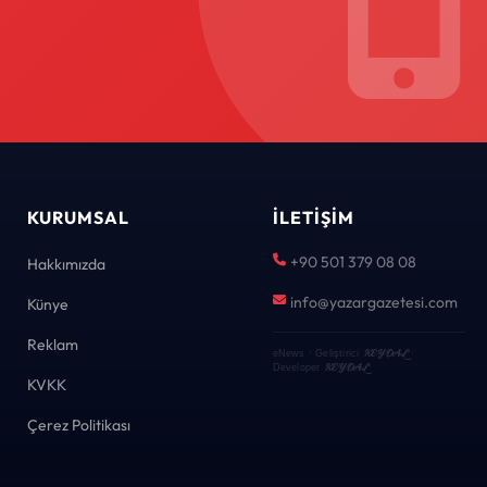
KURUMSAL
İLETIŞIM
+90 501 379 08 08
Hakkımızda
info@yazargazetesi.com
Künye
Reklam
KEYDAL
eNews · Geliştirici
·
KEYDAL
Developer
KVKK
Çerez Politikası