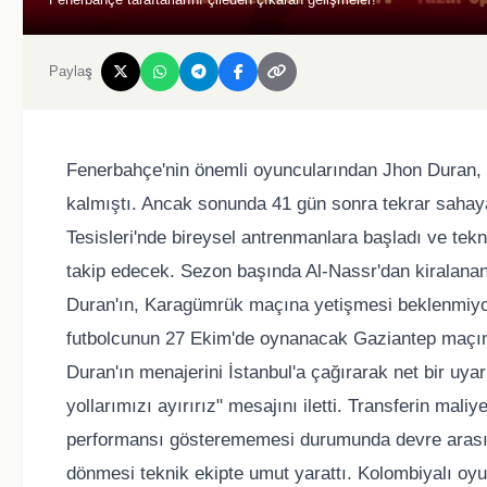
Paylaş
Fenerbahçe'nin önemli oyuncularından Jhon Duran, s
kalmıştı. Ancak sonunda 41 gün sonra tekrar sahay
Tesisleri'nde bireysel antrenmanlara başladı ve tek
takip edecek. Sezon başında Al-Nassr'dan kiralanan 
Duran'ın, Karagümrük maçına yetişmesi beklenmiyor. 
futbolcunun 27 Ekim'de oynanacak Gaziantep maçın
Duran'ın menajerini İstanbul'a çağırarak net bir uya
yollarımızı ayırırız" mesajını iletti. Transferin mal
performansı gösterememesi durumunda devre arasınd
dönmesi teknik ekipte umut yarattı. Kolombiyalı oyu