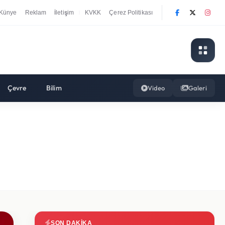
Künye
Reklam
İletişim
KVKK
Çerez Politikası
|
Çevre
Bilim
Video
Galeri
SON DAKIKA