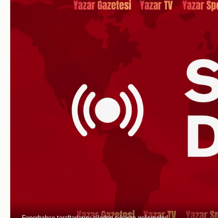
Fenerbahçe taraftarlarını çileden çıkaran gelişmeler!