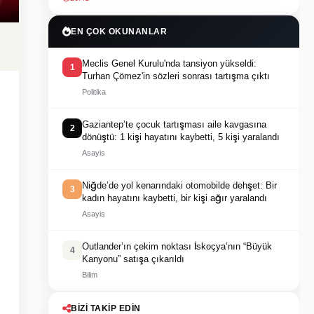
EN ÇOK OKUNANLAR
Meclis Genel Kurulu'nda tansiyon yükseldi:
1
Turhan Çömez'in sözleri sonrası tartışma çıktı
Politika
Gaziantep’te çocuk tartışması aile kavgasına
2
dönüştü: 1 kişi hayatını kaybetti, 5 kişi yaralandı
Asayis
Niğde’de yol kenarındaki otomobilde dehşet: Bir
3
kadın hayatını kaybetti, bir kişi ağır yaralandı
Asayis
Outlander’ın çekim noktası İskoçya’nın “Büyük
4
Kanyonu” satışa çıkarıldı
Bilim
BIZI TAKIP EDIN