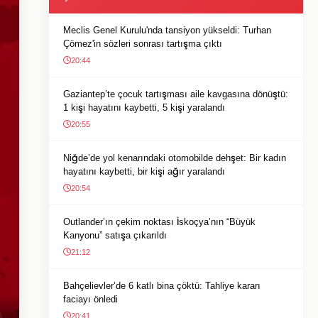
Meclis Genel Kurulu'nda tansiyon yükseldi: Turhan
Çömez'in sözleri sonrası tartışma çıktı
20:44
Gaziantep’te çocuk tartışması aile kavgasına dönüştü:
1 kişi hayatını kaybetti, 5 kişi yaralandı
20:55
Niğde’de yol kenarındaki otomobilde dehşet: Bir kadın
hayatını kaybetti, bir kişi ağır yaralandı
20:54
Outlander’ın çekim noktası İskoçya’nın “Büyük
Kanyonu” satışa çıkarıldı
21:12
Bahçelievler’de 6 katlı bina çöktü: Tahliye kararı
faciayı önledi
20:41