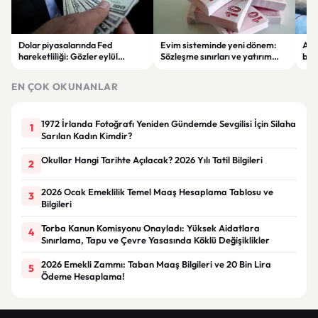
Dolar piyasalarında Fed
Evim sisteminde yeni dönem:
Alta
hareketliliği: Gözler eylül
Sözleşme sınırları ve yatırım
bell
ayındaki faiz kararında
kuralları değişti
Bil
duy
EN ÇOK OKUNANLAR
1972 İrlanda Fotoğrafı Yeniden Gündemde Sevgilisi İçin Silaha
1
Sarılan Kadın Kimdir?
Okullar Hangi Tarihte Açılacak? 2026 Yılı Tatil Bilgileri
2
2026 Ocak Emeklilik Temel Maaş Hesaplama Tablosu ve
3
Bilgileri
Torba Kanun Komisyonu Onayladı: Yüksek Aidatlara
4
Sınırlama, Tapu ve Çevre Yasasında Köklü Değişiklikler
2026 Emekli Zammı: Taban Maaş Bilgileri ve 20 Bin Lira
5
Ödeme Hesaplama!