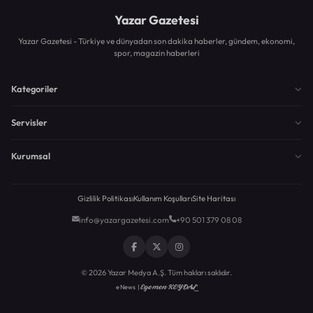
Yazar Gazetesi
Yazar Gazetesi - Türkiye ve dünyadan son dakika haberler, gündem, ekonomi,
spor, magazin haberleri
Kategoriler
Servisler
Kurumsal
Gizlilik Politikası
Kullanım Koşulları
Site Haritası
info@yazargazetesi.com
+90 501 379 08 08
© 2026 Yazar Medya A.Ş. Tüm hakları saklıdır.
Egemen KEYDAL
eNews |