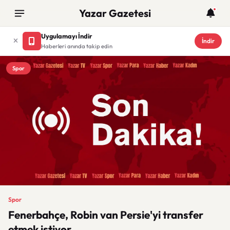
Yazar Gazetesi
Uygulamayı İndir
İndir
Haberleri anında takip edin
Spor
Spor
Fenerbahçe, Robin van Persie'yi transfer
etmek istiyor