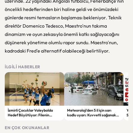
üzerinde. 22 yaşındaki Angolalı futbolcu, Fenerbahçe'nin
öncelikli hedeflerinden biri haline geldi ve önümüzdeki
günlerde resmi temasların başlaması bekleniyor. Teknik
direktör Domenico Tedesco, Maestro'nun takıma
dinamizm ve oyun zekasıyla önemli katkı sağlayacağını
düşünerek yönetime olumlu rapor sundu. Maestro'nun,
kadrodaki Fred'e alternatif olabileceği belirtiliyor.
İLGILI HABERLER
İzmirli Çocuklar Voleybolda
Meteoroloji'den 5 il için sarı
Yaz
Hedef Büyütüyor: Filenin
kodlu uyarı: Kuvvetli sağanak
Spon
Sultanları İlham Kaynağı Oldu
ve fırtına geliyor
Günc
EN ÇOK OKUNANLAR