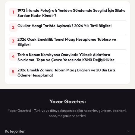
1972 İrlanda Fotoğrafı Yeniden Gündemde Sevgilisi İçin Silaha
1
Sarılan Kadın Kimdir?
Okullar Hangi Tarihte Açılacak? 2026 Yılı Tatil Bilgileri
2
2026 Ocak Emeklilik Temel Maaş Hesaplama Tablosu ve
3
Bilgileri
Torba Kanun Komisyonu Onayladı: Yüksek Aidatlara
4
Sınırlama, Tapu ve Çevre Yasasında Köklü Değişiklikler
2026 Emekli Zammı: Taban Maaş Bilgileri ve 20 Bin Lira
5
Ödeme Hesaplama!
Yazar Gazetesi
Yazar Gazetesi - Türkiye ve dünyadan son dakika haberler, gündem, ekonomi,
spor, magazin haberleri
Kategoriler