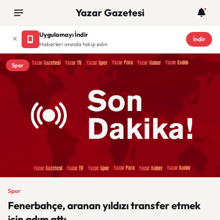
Yazar Gazetesi
Uygulamayı İndir
İndir
Haberleri anında takip edin
Spor
Spor
Fenerbahçe, aranan yıldızı transfer etmek
için adım attı.