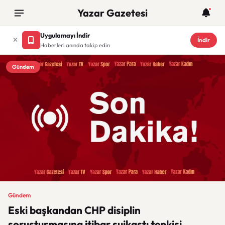
Yazar Gazetesi
Uygulamayı İndir
İndir
Haberleri anında takip edin
Gündem
Gündem
Eski başkandan CHP disiplin
soruşturmasına itibar suikastı tepkisi