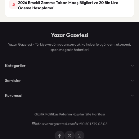
2026 Emekli Zammı: Taban Maaş Bilgileri ve 20 Bin Lira
5
Ödeme Hesaplama!
Yazar Gazetesi
Yazar Gazetesi - Türkiye ve dünyadan son dakika haberler, gündem, ekonomi,
spor, magazin haberleri
Kategoriler
Servisler
Kurumsal
Gizlilik Politikası
Kullanım Koşulları
Site Haritası
info@yazargazetesi.com
+90 501 379 08 08