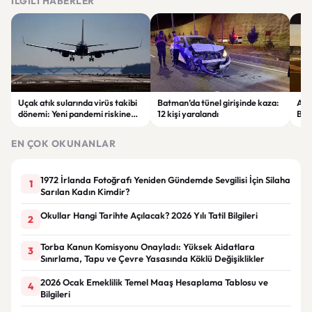
İLGILI HABERLER
Uçak atık sularında virüs takibi
Batman’da tünel girişinde kaza:
Ada
dönemi: Yeni pandemi riskine
12 kişi yaralandı
Bel
karşı erken uyarı sistemi
yaşa
geliştiriliyor
EN ÇOK OKUNANLAR
1972 İrlanda Fotoğrafı Yeniden Gündemde Sevgilisi İçin Silaha
1
Sarılan Kadın Kimdir?
Okullar Hangi Tarihte Açılacak? 2026 Yılı Tatil Bilgileri
2
Torba Kanun Komisyonu Onayladı: Yüksek Aidatlara
3
Sınırlama, Tapu ve Çevre Yasasında Köklü Değişiklikler
2026 Ocak Emeklilik Temel Maaş Hesaplama Tablosu ve
4
Bilgileri