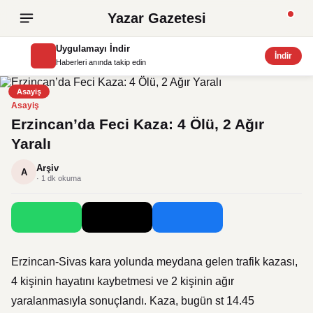
Yazar Gazetesi
Uygulamayı İndir
İndir
Haberleri anında takip edin
Asayiş
Asayiş
Erzincan’da Feci Kaza: 4 Ölü, 2 Ağır
Yaralı
Arşiv
A
· 1 dk okuma
Erzincan-Sivas kara yolunda meydana gelen trafik kazası,
4 kişinin hayatını kaybetmesi ve 2 kişinin ağır
yaralanmasıyla sonuçlandı. Kaza, bugün st 14.45