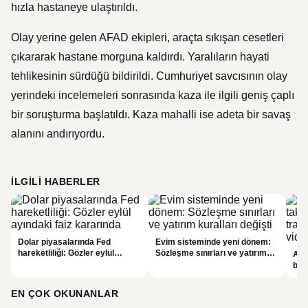
hızla hastaneye ulaştırıldı.
Olay yerine gelen AFAD ekipleri, araçta sıkışan cesetleri
çıkararak hastane morguna kaldırdı. Yaralıların hayati
tehlikesinin sürdüğü bildirildi. Cumhuriyet savcısının olay
yerindeki incelemeleri sonrasında kaza ile ilgili geniş çaplı
bir soruşturma başlatıldı. Kaza mahalli ise adeta bir savaş
alanını andırıyordu.
İLGILI HABERLER
Dolar piyasalarında Fed
Evim sisteminde yeni dönem:
hareketliliği: Gözler eylül
Sözleşme sınırları ve yatırım
Alta
ayındaki faiz kararında
kuralları değişti
bell
Bil
duy
EN ÇOK OKUNANLAR