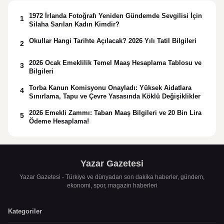
1972 İrlanda Fotoğrafı Yeniden Gündemde Sevgilisi İçin
1
Silaha Sarılan Kadın Kimdir?
Okullar Hangi Tarihte Açılacak? 2026 Yılı Tatil Bilgileri
2
2026 Ocak Emeklilik Temel Maaş Hesaplama Tablosu ve
3
Bilgileri
Torba Kanun Komisyonu Onayladı: Yüksek Aidatlara
4
Sınırlama, Tapu ve Çevre Yasasında Köklü Değişiklikler
2026 Emekli Zammı: Taban Maaş Bilgileri ve 20 Bin Lira
5
Ödeme Hesaplama!
Yazar Gazetesi
Yazar Gazetesi - Türkiye ve dünyadan son dakika haberler, gündem,
ekonomi, spor, magazin haberleri
Kategoriler