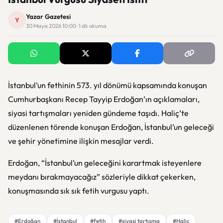
Yazar Gazetesi
Y
30 Mayıs 2026 10:00 · 1 dk okuma
İstanbul’un fethinin 573. yıl dönümü kapsamında konuşan
Cumhurbaşkanı Recep Tayyip Erdoğan’ın açıklamaları,
siyasi tartışmaları yeniden gündeme taşıdı. Haliç’te
düzenlenen törende konuşan Erdoğan, İstanbul’un geleceği
ve şehir yönetimine ilişkin mesajlar verdi.
Erdoğan, “İstanbul’un geleceğini karartmak isteyenlere
meydanı bırakmayacağız” sözleriyle dikkat çekerken,
konuşmasında sık sık fetih vurgusu yaptı.
#Erdoğan
#İstanbul
#fetih
#siyasi tartışma
#Haliç