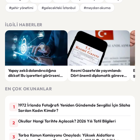
#şehir yönetimi
#gelecekteki İstanbul
#meydan okuma
İLGILI HABERLER
Yapay zekâ dolandırıcılığına
Resmi Gazete’de yayımlandı:
Enf
dikkat! Bu işaretleri görürseniz
Dört önemli diplomatik göreve
ger
hemen durun
yeni büyükelçiler atandı
eko
EN ÇOK OKUNANLAR
1972 İrlanda Fotoğrafı Yeniden Gündemde Sevgilisi İçin Silaha
1
Sarılan Kadın Kimdir?
Okullar Hangi Tarihte Açılacak? 2026 Yılı Tatil Bilgileri
2
Torba Kanun Komisyonu Onayladı: Yüksek Aidatlara
3