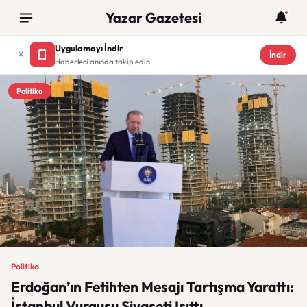
Yazar Gazetesi
Uygulamayı İndir
İndir
Haberleri anında takip edin
Politika
Politika
Erdoğan’ın Fetihten Mesajı Tartışma Yarattı:
İstanbul Vurgusu Siyaseti Isıttı