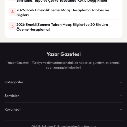
Sınırlama, Tapu ve Çevre Yasasında Köklü Değişiklikler
2026 Ocak Emeklilik Temel Maaş Hesaplama Tablosu ve
4
Bilgileri
2026 Emekli Zammı: Taban Maaş Bilgileri ve 20 Bin Lira
5
Ödeme Hesaplama!
Yazar Gazetesi
Yazar Gazetesi - Türkiye ve dünyadan son dakika haberler, gündem, ekonomi,
spor, magazin haberleri
Kategoriler
Servisler
Kurumsal
Gizlilik Politikası
Kullanım Koşulları
Site Haritası