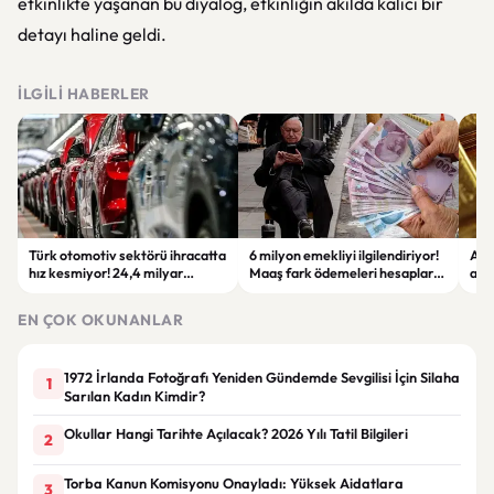
etkinlikte yaşanan bu diyalog, etkinliğin akılda kalıcı bir
detayı haline geldi.
İLGILI HABERLER
Türk otomotiv sektörü ihracatta
6 milyon emekliyi ilgilendiriyor!
Altı
hız kesmiyor! 24,4 milyar
Maaş fark ödemeleri hesaplara
altı
dolarla tarihi rekor
yatırılıyor
yen
EN ÇOK OKUNANLAR
1972 İrlanda Fotoğrafı Yeniden Gündemde Sevgilisi İçin Silaha
1
Sarılan Kadın Kimdir?
Okullar Hangi Tarihte Açılacak? 2026 Yılı Tatil Bilgileri
2
Torba Kanun Komisyonu Onayladı: Yüksek Aidatlara
3