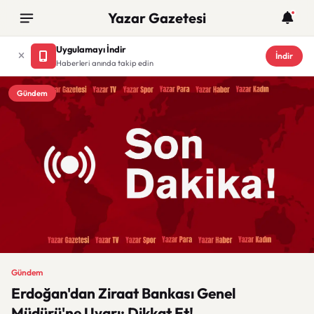
Yazar Gazetesi
Uygulamayı İndir
İndir
Haberleri anında takip edin
Gündem
Gündem
Erdoğan'dan Ziraat Bankası Genel
Müdürü'ne Uyarı: Dikkat Et!