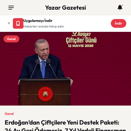
Yazar Gazetesi
Uygulamayı İndir
İndir
Haberleri anında takip edin
Genel
Genel
Erdoğan’dan Çiftçilere Yeni Destek Paketi:
24 Ay Geri Ödemesiz, 7 Yıl Vadeli Finansman