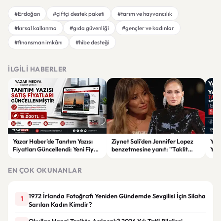
#Erdoğan
#çiftçi destek paketi
#tarım ve hayvancılık
#kırsal kalkınma
#gıda güvenliği
#gençler ve kadınlar
#finansman imkânı
#hibe desteği
İLGILI HABERLER
Yazar Haber’de Tanıtım Yazısı
Ziynet Sali'den Jennifer Lopez
Yaz
Fiyatları Güncellendi: Yeni Fiyat
benzetmesine yanıt: "Taklit
Yazı
15 Bin TL
ederek bir yere varılamaz"
Fiya
EN ÇOK OKUNANLAR
1972 İrlanda Fotoğrafı Yeniden Gündemde Sevgilisi İçin Silaha
1
Sarılan Kadın Kimdir?
Okullar Hangi Tarihte Açılacak? 2026 Yılı Tatil Bilgileri