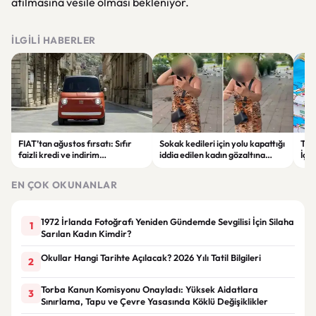
atılmasına vesile olması bekleniyor.
İLGILI HABERLER
FIAT’tan ağustos fırsatı: Sıfır
Sokak kedileri için yolu kapattığı
Tür
faizli kredi ve indirim
iddia edilen kadın gözaltına
İçin
seçenekleri dikkat çekiyor
alındı
Çal
EN ÇOK OKUNANLAR
1972 İrlanda Fotoğrafı Yeniden Gündemde Sevgilisi İçin Silaha
1
Sarılan Kadın Kimdir?
Okullar Hangi Tarihte Açılacak? 2026 Yılı Tatil Bilgileri
2
Torba Kanun Komisyonu Onayladı: Yüksek Aidatlara
3
Sınırlama, Tapu ve Çevre Yasasında Köklü Değişiklikler