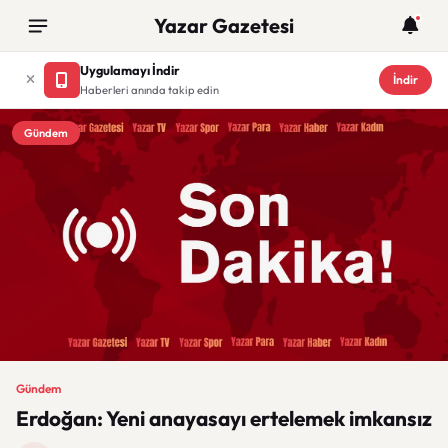
Yazar Gazetesi
Uygulamayı İndir
İndir
Haberleri anında takip edin
Gündem
Gündem
Erdoğan: Yeni anayasayı ertelemek imkansız