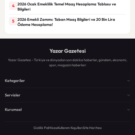
2026 Ocak Emeklilik Temel Maaş Hesaplama Tablosu ve
4
Bilgileri
2026 Emekli Zammı: Taban Maaş Bilgileri ve 20 Bin Lira
5
Ödeme Hesaplama!
Yazar Gazetesi
Yazar Gazetesi - Türkiye ve dünyadan son dakika haberler, gündem, ekonomi,
spor, magazin haberleri
Kategoriler
Servisler
Kurumsal
Gizlilik Politikası
Kullanım Koşulları
Site Haritası