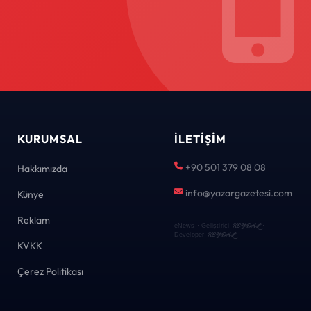
KURUMSAL
İLETIŞIM
+90 501 379 08 08
Hakkımızda
info@yazargazetesi.com
Künye
Reklam
KEYDAL
eNews · Geliştirici
·
KEYDAL
Developer
KVKK
Çerez Politikası