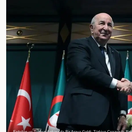
Erdoğan ve Tebbun Ankara’da Bir Araya Geldi: Türkiye-Cezayir İş Birli