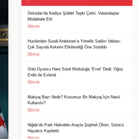
Üsküdar’da Kediye Şiddet Tepki Çekti: Vatandaşlar
Müdahale Etti
04:04
Husilerden Suudi Arabistan’a Yönelik Saldırı İddiası:
Çok Sayıda Askerin Etkilendiği Öne Sürüldü
04:02
Ünlü Oyuncu Hare Sürel Mutluluğa “Evet” Dedi: Oğuz
Erdin ile Evlend
04:00
Makyaj Bazı Nedir? Kusursuz Bir Makyaj İçin Nasıl
Kullanılır?
03:53
Niğde’de Park Halindeki Araçta Şüpheli Ölüm: Sürücü
Hayatını Kaybetti
03:51