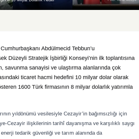
 Cumhurbaşkanı Abdülmecid Tebbun’u
 Düzeyli Stratejik İşbirliği Konseyi’nin ilk toplantısına
rım, savunma sanayisi ve ulaştırma alanlarında çok
arasındaki ticaret hacmi hedefini 10 milyar dolar olarak
gösteren 1600 Türk firmasının 8 milyar dolarlık yatırımla
nın yıldönümü vesilesiyle Cezayir’in bağımsızlığı için
e-Cezayir ilişkilerinin tarihî dayanışma ve karşılıklı saygı
n enerji tedarik güvenliği ve tarım alanında da