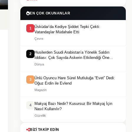
EN ÇOK OKUNANLAR
Üsküdar’da Kediye Şiddet Tepki Çekti:
1
Vatandaşlar Müdahale Etti
Çevre
Husilerden Suudi Arabistan’a Yönelik Saldırı
2
İddiası: Çok Sayıda Askerin Etkilendiği Öne
Sürüldü
Dünya
Ünlü Oyuncu Hare Sürel Mutluluğa “Evet” Dedi:
3
Oğuz Erdin ile Evlend
Magazin
Makyaj Bazı Nedir? Kusursuz Bir Makyaj İçin
4
Nasıl Kullanılır?
Güzellik
BIZI TAKIP EDIN