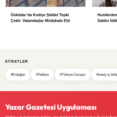
Üsküdar’da Kediye Şiddet Tepki
Husilerden
Çekti: Vatandaşlar Müdahale Etti
Saldırı İd
Etkilendiğ
ETIKETLER
#Erdoğan
#Tebbun
#Türkiye-Cezayir
#enerji iş birli
Yazar Gazetesi Uygulaması
Mobil uygulamamızı indirin, son dakika haberlerinden ilk siz haber