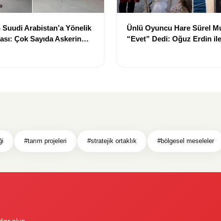
 Suudi Arabistan’a Yönelik
Ünlü Oyuncu Hare Sürel Mu
diası: Çok Sayıda Askerin
“Evet” Dedi: Oğuz Erdin il
i Öne Sürüldü
ği
#tarım projeleri
#stratejik ortaklık
#bölgesel meseleler
dar olun.