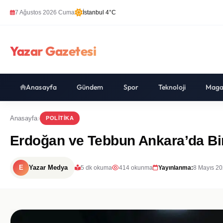
7 Ağustos 2026 Cuma
İstanbul 4°C
Yazar Gazetesi
Anasayfa
Gündem
Spor
Teknoloji
Maga
Anasayfa
POLITIKA
Erdoğan ve Tebbun Ankara’da Bir 
E
Yazar Medya
5 dk okuma
414 okunma
Yayınlanma:
8 Mayıs 20