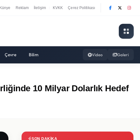
Künye
Reklam
İletişim
KVKK
Çerez Politikası
|
Çevre
Bilim
Video
Galeri
liğinde 10 Milyar Dolarlık Hedef
SON DAKIKA