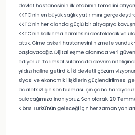
devlet hastanesinin ilk etabının temelini atıyoru
KKTC'nin en büyük sağlık yatırımını gerçekleşt
KKTC'nin her alanda güçlü bir altyapıya kavuşma
KKTC'nin kalkınma hamlesini destekledik ve ula
attık. Girne askeri hastanesini hizmete sundu
başlayacağız. Dijitalleşme alanında veri güve
ediyoruz. Tarımsal sulamada devrim niteliğind
yıldızı haline getirdik. İki devletli çözüm vizy
siyasi ve ekonomik ilişkilerin güçlendirilmesi ge
adaletsizliğin son bulması için çaba harcıyoru
bulacağımıza inanıyoruz. Son olarak, 20 Temmuz
Kıbrıs Türkü'nün geleceği için her zaman yanla