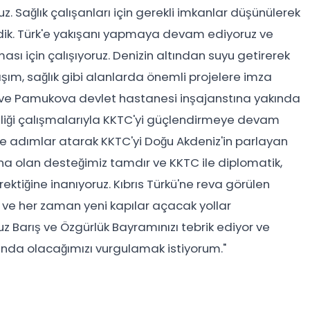
z. Sağlık çalışanları için gerekli imkanlar düşünülerek
irdik. Türk'e yakışanı yapmaya devam ediyoruz ve
sı için çalışıyoruz. Denizin altından suyu getirerek
şım, sağlık gibi alanlarda önemli projelere imza
k ve Pamukova devlet hastanesi inşajanstına yakında
nliği çalışmalarıyla KKTC'yi güçlendirmeye devam
e adımlar atarak KKTC'yi Doğu Akdeniz'in parlayan
onuna olan desteğimiz tamdır ve KKTC ile diplomatik,
rektiğine inanıyoruz. Kıbrıs Türkü'ne reva görülen
z ve her zaman yeni kapılar açacak yollar
 Barış ve Özgürlük Bayramınızı tebrik ediyor ve
rında olacağımızı vurgulamak istiyorum."