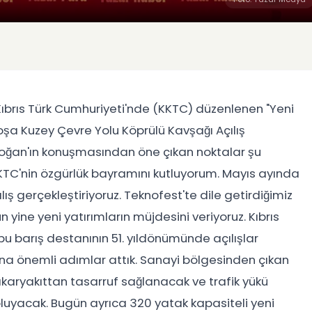
brıs Türk Cumhuriyeti'nde (KKTC) düzenlenen "Yeni
a Kuzey Çevre Yolu Köprülü Kavşağı Açılış
oğan'ın konuşmasından öne çıkan noktalar şu
 KKTC'nin özgürlük bayramını kutluyorum. Mayıs ayında
lış gerçekleştiriyoruz. Teknofest'te dile getirdiğimiz
ine yeni yatırımların müjdesini veriyoruz. Kıbrıs
 bu barış destanının 51. yıldönümünde açılışlar
ına önemli adımlar attık. Sanayi bölgesinden çıkan
 akaryakıttan tasarruf sağlanacak ve trafik yükü
luyacak. Bugün ayrıca 320 yatak kapasiteli yeni