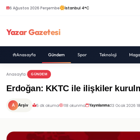
6 Ağustos 2026 Perşembe
İstanbul 4°C
Yazar Gazetesi
Anasayfa
Gündem
Spor
Teknoloji
Maga
Anasayfa
GÜNDEM
Erdoğan: KKTC ile ilişkiler kurulm
5 dk okuma
118 okunma
13 Ocak 2026 18
A
Arşiv
Yayınlanma: