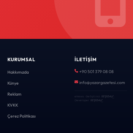
KURUMSAL
İLETIŞIM
+90 501 379 08 08
Hakkımızda
info@yazargazetesi.com
Künye
Reklam
eNews · Geliştirici
KEYDAL
·
Developer
KEYDAL
KVKK
Çerez Politikası