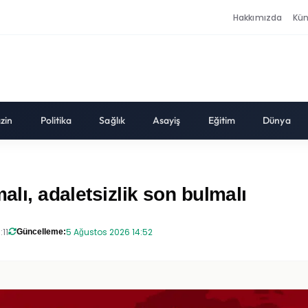
Hakkımızda
Kü
zin
Politika
Sağlık
Asayiş
Eğitim
Dünya
alı, adaletsizlik son bulmalı
:11
5 Ağustos 2026 14:52
Güncelleme: