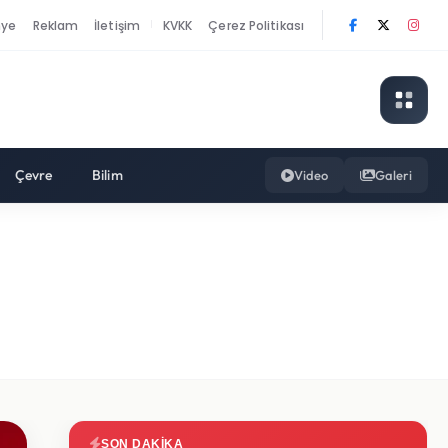
nye
Reklam
İletişim
KVKK
Çerez Politikası
|
Çevre
Bilim
Video
Galeri
SON DAKIKA