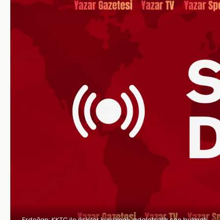
Erdoğan: KKTC ile ilişkiler kurulmalı, adaletsizlik son bulmalı