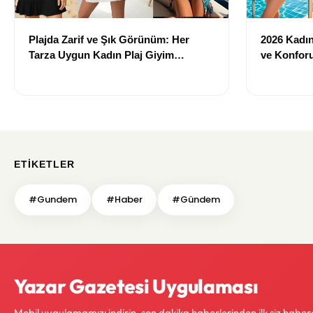
Plajda Zarif ve Şık Görünüm: Her
2026 Kadın 
Tarza Uygun Kadın Plaj Giyim
ve Konforu
Önerileri
Modeller
ETIKETLER
#Gundem
#Haber
#Gündem
Yazar Gazetesi Uygulaması
Mobil uygulamamızı indirin, son dakika haberlerinden ilk siz haber