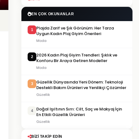
EN ÇOK OKUNANLAR
Plajda Zarif ve Şık Görünüm: Her Tarza
1
Uygun Kadın Plaj Giyim Önerileri
Moda
2026 Kadın Plaj Giyim Trendleri: Şıklık ve
2
Konforu Bir Araya Getiren Modeller
Moda
Güzellik Dünyasında Yeni Dönem: Teknoloji
3
Destekli Bakım Ürünleri ve Yenilikçi Çözümler
Güzellik
Doğal Işıltının Sırrı: Cilt, Saç ve Makyaj İçin
4
En Etkili Güzellik Ürünleri
Güzellik
BIZI TAKIP EDIN