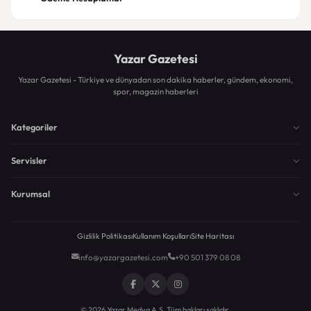
Yazar Gazetesi
Yazar Gazetesi - Türkiye ve dünyadan son dakika haberler, gündem, ekonomi,
spor, magazin haberleri
Kategoriler
Servisler
Kurumsal
Gizlilik Politikası
Kullanım Koşulları
Site Haritası
info@yazargazetesi.com
+90 501 379 08 08
© 2026 Yazar Medya A.Ş. Tüm hakları saklıdır.