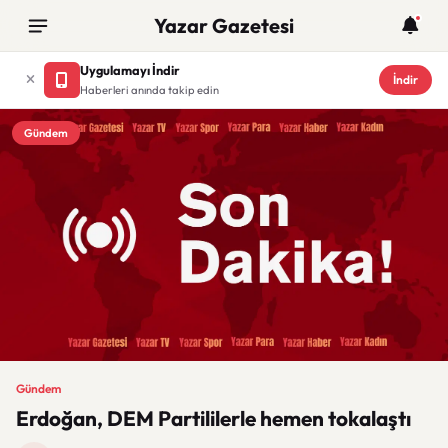
Yazar Gazetesi
Uygulamayı İndir
İndir
Haberleri anında takip edin
Gündem
Gündem
Erdoğan, DEM Partililerle hemen tokalaştı