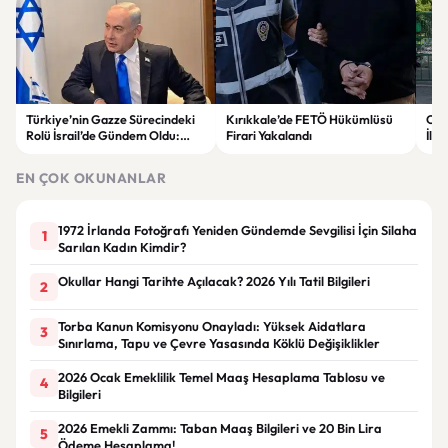
Türkiye’nin Gazze Sürecindeki
Kırıkkale’de FETÖ Hükümlüsü
Oku
Rolü İsrail’de Gündem Oldu:
Firari Yakalandı
İlde
Netanyahu ABD’ye Temsilci
Gör
Gönderdi
EN ÇOK OKUNANLAR
1972 İrlanda Fotoğrafı Yeniden Gündemde Sevgilisi İçin Silaha
1
Sarılan Kadın Kimdir?
Okullar Hangi Tarihte Açılacak? 2026 Yılı Tatil Bilgileri
2
Torba Kanun Komisyonu Onayladı: Yüksek Aidatlara
3
Sınırlama, Tapu ve Çevre Yasasında Köklü Değişiklikler
2026 Ocak Emeklilik Temel Maaş Hesaplama Tablosu ve
4
Bilgileri
2026 Emekli Zammı: Taban Maaş Bilgileri ve 20 Bin Lira
5
Ödeme Hesaplama!