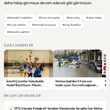
daha talep görmeye devam edecek gibi görünüyor.
#otomobil modelleri
#ikinci el araçlar
#hızlı satış
#rekor talep
#en çok satılan
#otomobil piyasası
#araç fiyatları
#otomotiv sektörü
İLGILI HABERLER
İzmirli Çocuklar Voleybolda
Meteoroloji'den 5 il için sarı
Yaz
Hedef Büyütüyor: Filenin
kodlu uyarı: Kuvvetli sağanak
Spon
Sultanları İlham Kaynağı Oldu
ve fırtına geliyor
Günc
EN ÇOK OKUNANLAR
1972 İrlanda Fotoğrafı Yeniden Gündemde Sevgilisi İçin Silaha
1