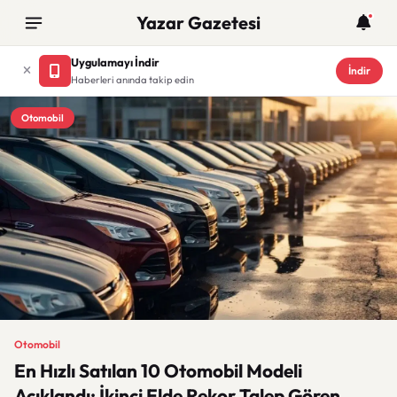
Yazar Gazetesi
Uygulamayı İndir
İndir
Haberleri anında takip edin
Otomobil
Otomobil
En Hızlı Satılan 10 Otomobil Modeli
Açıklandı: İkinci Elde Rekor Talep Gören