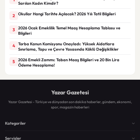
Sarılan Kadın Kimdir?
Okullar Hangi Tarihte Açılacak? 2026 Yılı Tatil Bilgileri
2
2026 Ocak Emeklilik Temel Maaş Hesaplama Tablosu ve
3
Bilgileri
Torba Kanun Komisyonu Onayladı: Yüksek Aidatlara
4
Sınırlama, Tapu ve Çevre Yasasında Köklü Değişiklikler
2026 Emekli Zammı: Taban Maaş Bilgileri ve 20 Bin Lira
5
Ödeme Hesaplama!
Yazar Gazetesi
Yazar Gazetesi - Türkiye ve dünyadan son dakika haberler, gündem, ekonomi,
spor, magazin haberleri
Kategoriler
Servisler