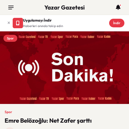
Yazar Gazetesi
Uygulamayı İndir
İndir
Haberleri anında takip edin
Spor
Spor
Emre Belözoğlu: Net Zafer şarttı