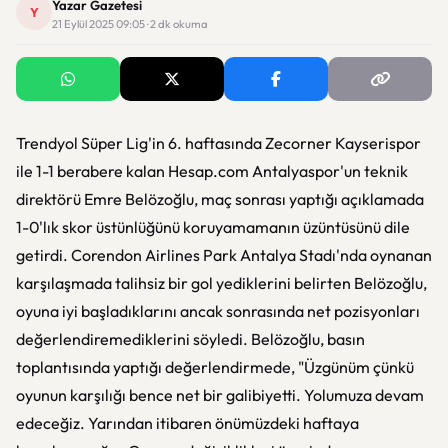
Yazar Gazetesi
Y
21 Eylül 2025 09:05 · 2 dk okuma
Trendyol Süper Lig'in 6. haftasında Zecorner Kayserispor
ile 1-1 berabere kalan Hesap.com Antalyaspor'un teknik
direktörü Emre Belözoğlu, maç sonrası yaptığı açıklamada
1-0'lık skor üstünlüğünü koruyamamanın üzüntüsünü dile
getirdi. Corendon Airlines Park Antalya Stadı'nda oynanan
karşılaşmada talihsiz bir gol yediklerini belirten Belözoğlu,
oyuna iyi başladıklarını ancak sonrasında net pozisyonları
değerlendiremediklerini söyledi. Belözoğlu, basın
toplantısında yaptığı değerlendirmede, "Üzgünüm çünkü
oyunun karşılığı bence net bir galibiyetti. Yolumuza devam
edeceğiz. Yarından itibaren önümüzdeki haftaya