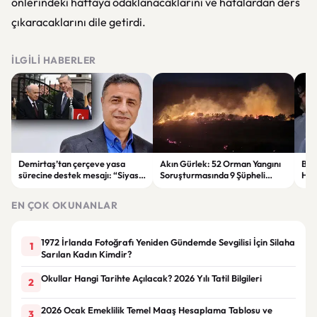
önlerindeki haftaya odaklanacaklarını ve hatalardan ders
çıkaracaklarını dile getirdi.
İLGILI HABERLER
Demirtaş’tan çerçeve yasa
Akın Gürlek: 52 Orman Yangını
Bur
sürecine destek mesajı: “Siyasi
Soruşturmasında 9 Şüpheli
Hakk
irade ortaya konuldu.”
Tutuklandı
Det
EN ÇOK OKUNANLAR
1972 İrlanda Fotoğrafı Yeniden Gündemde Sevgilisi İçin Silaha
1
Sarılan Kadın Kimdir?
Okullar Hangi Tarihte Açılacak? 2026 Yılı Tatil Bilgileri
2
2026 Ocak Emeklilik Temel Maaş Hesaplama Tablosu ve
3