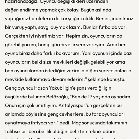
hazırlanacağız. Oyuncu değişiklikleri üzerinden
değerlendirme yapmak çok kolay. Bugün aslında
yaptığımız hamlelerin de karşılığını aldık. Benes, inanılmaz
bir vuruş yaptı, saygı duymak lazım. Bunlar futbolda var.
Gerçekten iyi niyetimiz var. Hepimizin, oyuncuların da
görebiliyorum, hangi görev verirsem vereyim. Ama ben
oyuna biraz daha farklı bakıyorum. Yani oyunun içinde bazı
oyuncuların belki size mevkileri değişik gelebiliyor ama
ben oyunculardan istediğim verimi aldığım sürece onları o
mevkide kullanmaya devam ederim." şeklinde konuştu.
Genç oyuncu Hasan Yakub İlçin'e şans verdiği için
övgülerde bulunan Belözoğlu, "Ben de 17 yaşında oynadım.
Onun için çok ümitliyim. Antalyaspor'un gerçekten bu
anlamda böylesine genç cevherlere, bu tarz oyuncuları
oynatmaya ihtiyacı var." dedi. Maç sonucunda takımının
talihsiz bir beraberlik aldığını belirten teknik adam,