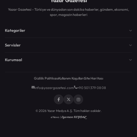
Yazar Gazetesi
Yazar Gazetesi - Türkiye ve dünyadan son dakika haberler, gündem, ekonomi,
spor, magazin haberleri
Kategoriler
Servisler
Kurumsal
Gizlilik Politikası
Kullanım Koşulları
Site Haritası
info@yazargazetesi.com
+90 501 379 08 08
© 2026 Yazar Medya A.Ş. Tüm hakları saklıdır.
Egemen KEYDAL
eNews |