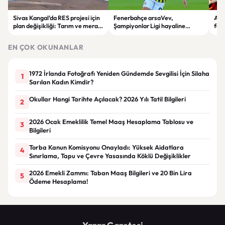
Sivas Kangal’da RES projesi için
Fenerbahçe arsaVev,
Afy
plan değişikliği: Tarım ve mera
Şampiyonlar Ligi hayaline
fec
alanları enerji sahasına
penaltılarla veda etti
devr
dönüştürüldü
EN ÇOK OKUNANLAR
1972 İrlanda Fotoğrafı Yeniden Gündemde Sevgilisi İçin Silaha
1
Sarılan Kadın Kimdir?
Okullar Hangi Tarihte Açılacak? 2026 Yılı Tatil Bilgileri
2
2026 Ocak Emeklilik Temel Maaş Hesaplama Tablosu ve
3
Bilgileri
Torba Kanun Komisyonu Onayladı: Yüksek Aidatlara
4
Sınırlama, Tapu ve Çevre Yasasında Köklü Değişiklikler
2026 Emekli Zammı: Taban Maaş Bilgileri ve 20 Bin Lira
5
Ödeme Hesaplama!