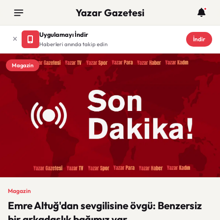
Yazar Gazetesi
Uygulamayı İndir
İndir
Haberleri anında takip edin
Magazin
Magazin
Emre Altuğ'dan sevgilisine övgü: Benzersiz
bir arkadaşlık bağımız var