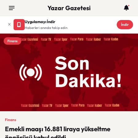
Yazar Gazetesi
Uygulamayı İndir
İndir
Haberleri anında takip edin
Finans
Finans
Emekli maaşı 16.881 liraya yükseltme
öngörüsü kabul edildi