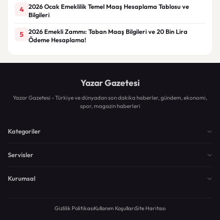
2026 Ocak Emeklilik Temel Maaş Hesaplama Tablosu ve
4
Bilgileri
2026 Emekli Zammı: Taban Maaş Bilgileri ve 20 Bin Lira
5
Ödeme Hesaplama!
Yazar Gazetesi
Yazar Gazetesi - Türkiye ve dünyadan son dakika haberler, gündem, ekonomi,
spor, magazin haberleri
Kategoriler
Servisler
Kurumsal
Gizlilik Politikası
Kullanım Koşulları
Site Haritası