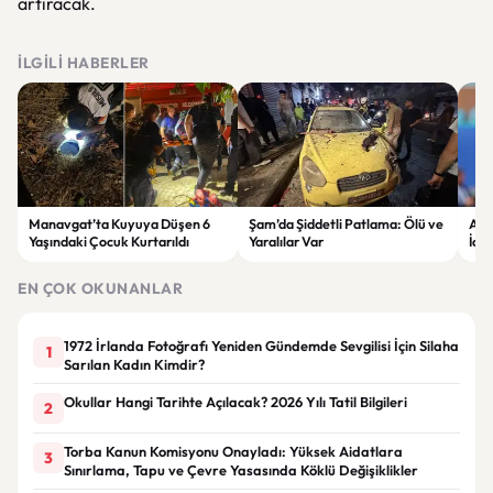
artıracak.
İLGILI HABERLER
Manavgat’ta Kuyuya Düşen 6
Şam’da Şiddetli Patlama: Ölü ve
Ale
Yaşındaki Çocuk Kurtarıldı
Yaralılar Var
İddi
Bon
EN ÇOK OKUNANLAR
1972 İrlanda Fotoğrafı Yeniden Gündemde Sevgilisi İçin Silaha
1
Sarılan Kadın Kimdir?
Okullar Hangi Tarihte Açılacak? 2026 Yılı Tatil Bilgileri
2
Torba Kanun Komisyonu Onayladı: Yüksek Aidatlara
3
Sınırlama, Tapu ve Çevre Yasasında Köklü Değişiklikler