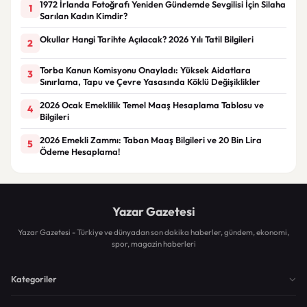
1972 İrlanda Fotoğrafı Yeniden Gündemde Sevgilisi İçin Silaha
1
Sarılan Kadın Kimdir?
Okullar Hangi Tarihte Açılacak? 2026 Yılı Tatil Bilgileri
2
Torba Kanun Komisyonu Onayladı: Yüksek Aidatlara
3
Sınırlama, Tapu ve Çevre Yasasında Köklü Değişiklikler
2026 Ocak Emeklilik Temel Maaş Hesaplama Tablosu ve
4
Bilgileri
2026 Emekli Zammı: Taban Maaş Bilgileri ve 20 Bin Lira
5
Ödeme Hesaplama!
Yazar Gazetesi
Yazar Gazetesi - Türkiye ve dünyadan son dakika haberler, gündem, ekonomi,
spor, magazin haberleri
Kategoriler