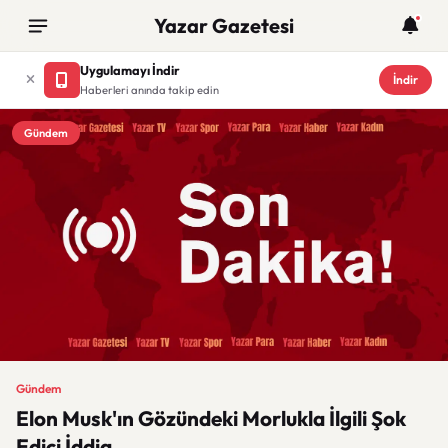
Yazar Gazetesi
Uygulamayı İndir
İndir
Haberleri anında takip edin
Gündem
Gündem
Elon Musk'ın Gözündeki Morlukla İlgili Şok
Edici İddia