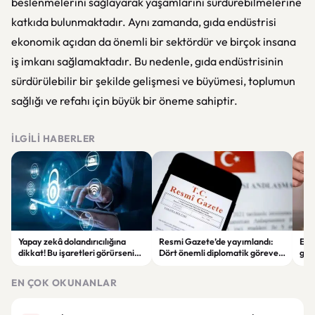
beslenmelerini sağlayarak yaşamlarını sürdürebilmelerine
katkıda bulunmaktadır. Aynı zamanda, gıda endüstrisi
ekonomik açıdan da önemli bir sektördür ve birçok insana
iş imkanı sağlamaktadır. Bu nedenle, gıda endüstrisinin
sürdürülebilir bir şekilde gelişmesi ve büyümesi, toplumun
sağlığı ve refahı için büyük bir öneme sahiptir.
İLGILI HABERLER
Yapay zekâ dolandırıcılığına
Resmi Gazete’de yayımlandı:
Enf
dikkat! Bu işaretleri görürseniz
Dört önemli diplomatik göreve
ger
hemen durun
yeni büyükelçiler atandı
eko
EN ÇOK OKUNANLAR