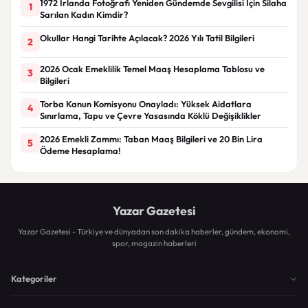
1972 İrlanda Fotoğrafı Yeniden Gündemde Sevgilisi İçin Silaha
1
Sarılan Kadın Kimdir?
Okullar Hangi Tarihte Açılacak? 2026 Yılı Tatil Bilgileri
2
2026 Ocak Emeklilik Temel Maaş Hesaplama Tablosu ve
3
Bilgileri
Torba Kanun Komisyonu Onayladı: Yüksek Aidatlara
4
Sınırlama, Tapu ve Çevre Yasasında Köklü Değişiklikler
2026 Emekli Zammı: Taban Maaş Bilgileri ve 20 Bin Lira
5
Ödeme Hesaplama!
Yazar Gazetesi
Yazar Gazetesi - Türkiye ve dünyadan son dakika haberler, gündem, ekonomi,
spor, magazin haberleri
Kategoriler