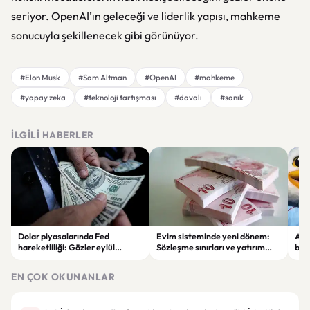
seriyor. OpenAI’ın geleceği ve liderlik yapısı, mahkeme
sonucuyla şekillenecek gibi görünüyor.
#Elon Musk
#Sam Altman
#OpenAI
#mahkeme
#yapay zeka
#teknoloji tartışması
#davalı
#sanık
İLGILI HABERLER
Dolar piyasalarında Fed
Evim sisteminde yeni dönem:
Alta
hareketliliği: Gözler eylül
Sözleşme sınırları ve yatırım
bell
ayındaki faiz kararında
kuralları değişti
Bil
duy
EN ÇOK OKUNANLAR