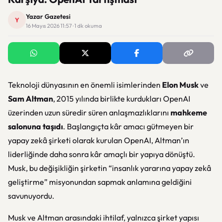
Yazar Gazetesi
Y
16 Mayıs 2026 11:57 · 1 dk okuma
Teknoloji dünyasının en önemli isimlerinden
Elon Musk
ve
Sam Altman
, 2015 yılında birlikte kurdukları OpenAI
üzerinden uzun süredir süren anlaşmazlıklarını
mahkeme
salonuna taşıdı
. Başlangıçta kâr amacı gütmeyen bir
yapay zekâ şirketi olarak kurulan OpenAI, Altman’ın
liderliğinde daha sonra kâr amaçlı bir yapıya dönüştü.
Musk, bu değişikliğin şirketin “insanlık yararına yapay zekâ
geliştirme” misyonundan sapmak anlamına geldiğini
savunuyordu.
Musk ve Altman arasındaki ihtilaf, yalnızca şirket yapısı