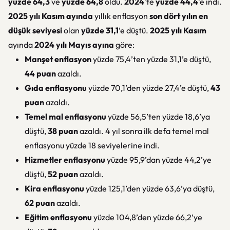
yüzde 64,3
ve
yüzde 64,8
oldu.
2024
’te
yüzde 44,4
’e indi.
2025 yılı Kasım ayında
yıllık enflasyon
son dört yılın en
düşük seviyesi
olan
yüzde 31,1
’e düştü.
2025 yılı Kasım
ayında
2024 yılı Mayıs ayına
göre:
Manşet enflasyon
yüzde 75,4’ten yüzde 31,1’e düştü,
44 puan
azaldı.
Gıda enflasyonu
yüzde 70,1’den yüzde 27,4’e düştü,
43
puan
azaldı.
Temel mal enflasyonu
yüzde 56,5’ten yüzde 18,6’ya
düştü,
38 puan
azaldı. 4 yıl sonra ilk defa temel mal
enflasyonu yüzde 18 seviyelerine indi.
Hizmetler enflasyonu
yüzde 95,9’dan yüzde 44,2’ye
düştü,
52 puan
azaldı.
Kira enflasyonu
yüzde 125,1’den yüzde 63,6’ya düştü,
62 puan
azaldı.
Eğitim enflasyonu
yüzde 104,8’den yüzde 66,2’ye