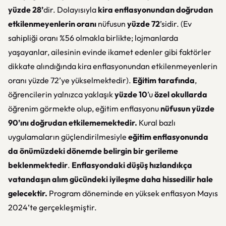
yüzde 28’
dir. Dolayısıyla
kira enflasyonundan doğrudan
etkilenmeyenlerin oranı
nüfusun
yüzde 72
’sidir. (Ev
sahipliği oranı %56 olmakla birlikte; lojmanlarda
yaşayanlar, ailesinin evinde ikamet edenler gibi faktörler
dikkate alındığında kira enflasyonundan etkilenmeyenlerin
oranı yüzde 72’ye yükselmektedir).
Eğitim tarafında
,
öğrencilerin yalnızca yaklaşık
yüzde 10
’u
özel okullarda
öğrenim görmekte olup, eğitim enflasyonu
nüfusun yüzde
90’ını doğrudan etkilememektedir.
Kural bazlı
uygulamaların güçlendirilmesiyle
eğitim enflasyonunda
da önümüzdeki dönemde belirgin bir gerileme
beklenmektedir
.
Enflasyondaki düşüş hızlandıkça
vatandaşın alım gücündeki iyileşme daha hissedilir hale
gelecektir.
Program döneminde en yüksek enflasyon Mayıs
2024’te gerçekleşmiştir.