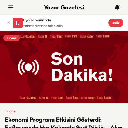
Yazar Gazetesi
Uygulamayı İndir
İndir
Haberleri anında takip edin
Finans
Finans
Ekonomi Programı Etkisini Gösterdi:
Enflasyonda Her Kalemde Sert Düşüş – Alım