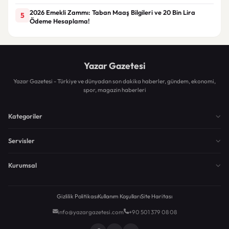
2026 Emekli Zammı: Taban Maaş Bilgileri ve 20 Bin Lira
5
Ödeme Hesaplama!
Yazar Gazetesi
Yazar Gazetesi - Türkiye ve dünyadan son dakika haberler, gündem, ekonomi,
spor, magazin haberleri
Kategoriler
Servisler
Kurumsal
Gizlilik Politikası
Kullanım Koşulları
Site Haritası
info@yazargazetesi.com
+90 501 379 08 08