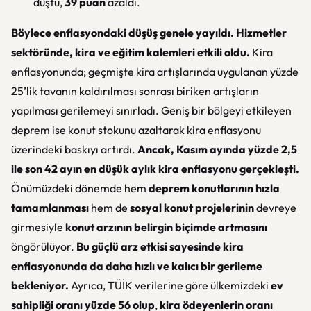
düştü,
39 puan
azaldı.
Böylece enflasyondaki düşüş genele yayıldı.
Hizmetler
sektöründe, kira ve eğitim kalemleri etkili oldu.
Kira
enflasyonunda; geçmişte kira artışlarında uygulanan yüzde
25’lik tavanın kaldırılması sonrası biriken artışların
yapılması gerilemeyi sınırladı. Geniş bir bölgeyi etkileyen
deprem ise konut stokunu azaltarak kira enflasyonu
üzerindeki baskıyı artırdı.
Ancak, Kasım ayında yüzde 2,5
ile son 42 ayın en düşük aylık kira enflasyonu gerçekleşti.
Önümüzdeki dönemde hem
deprem konutlarının hızla
tamamlanması
hem de
sosyal konut projelerinin
devreye
girmesiyle
konut arzının belirgin biçimde artmasını
öngörülüyor.
Bu güçlü arz etkisi sayesinde kira
enflasyonunda da daha hızlı ve kalıcı bir gerileme
bekleniyor.
Ayrıca, TÜİK verilerine göre ülkemizdeki
ev
sahipliği oranı yüzde 56 olup
,
kira ödeyenlerin oranı