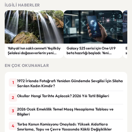
İLGILI HABERLER
Yahyalı’nın saklı cenneti Yeşilköy
Galaxy S25 serisi için One UI 9
Eti
Şelalesi doğaseverlerin yeni
beta hazırlığı başladı: Yeni
sor
rotası oldu
güncelleme yolda
Baş
Keri
EN ÇOK OKUNANLAR
1972 İrlanda Fotoğrafı Yeniden Gündemde Sevgilisi İçin Silaha
1
Sarılan Kadın Kimdir?
Okullar Hangi Tarihte Açılacak? 2026 Yılı Tatil Bilgileri
2
2026 Ocak Emeklilik Temel Maaş Hesaplama Tablosu ve
3
Bilgileri
Torba Kanun Komisyonu Onayladı: Yüksek Aidatlara
4
Sınırlama, Tapu ve Çevre Yasasında Köklü Değişiklikler