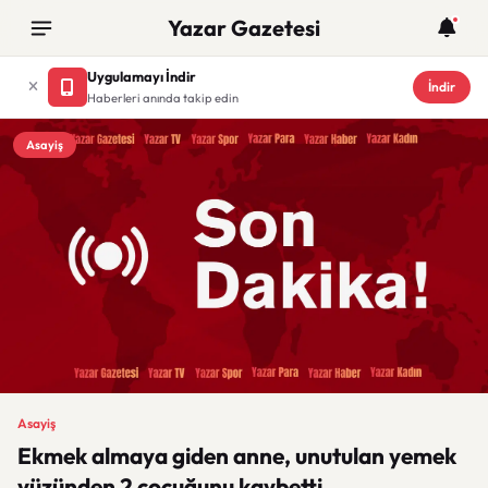
Yazar Gazetesi
Uygulamayı İndir
İndir
Haberleri anında takip edin
Asayiş
Asayiş
Ekmek almaya giden anne, unutulan yemek
yüzünden 2 çocuğunu kaybetti