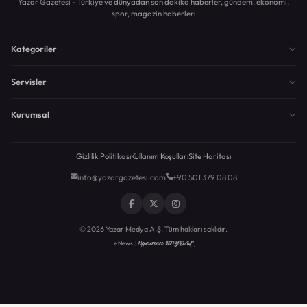
Yazar Gazetesi - Türkiye ve dünyadan son dakika haberler, gündem, ekonomi,
spor, magazin haberleri
Kategoriler
Servisler
Kurumsal
Gizlilik Politikası
Kullanım Koşulları
Site Haritası
info@yazargazetesi.com
+90 501 379 08 08
© 2026 Yazar Medya A.Ş. Tüm hakları saklıdır.
Egemen KEYDAL
eNews |