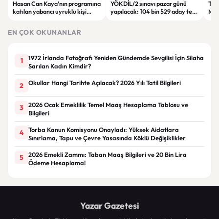
Hasan Can Kaya’nın programına
YÖKDİL/2 sınavı pazar günü
Tren
katılan yabancı uyruklu kişi
yapılacak: 104 bin 529 aday ter
Man
çalışma izni olmadığı
dökecek
Bol
gerekçesiyle gözaltına alındı
EN ÇOK OKUNANLAR
1972 İrlanda Fotoğrafı Yeniden Gündemde Sevgilisi İçin Silaha
1
Sarılan Kadın Kimdir?
Okullar Hangi Tarihte Açılacak? 2026 Yılı Tatil Bilgileri
2
2026 Ocak Emeklilik Temel Maaş Hesaplama Tablosu ve
3
Bilgileri
Torba Kanun Komisyonu Onayladı: Yüksek Aidatlara
4
Sınırlama, Tapu ve Çevre Yasasında Köklü Değişiklikler
2026 Emekli Zammı: Taban Maaş Bilgileri ve 20 Bin Lira
5
Ödeme Hesaplama!
Yazar Gazetesi