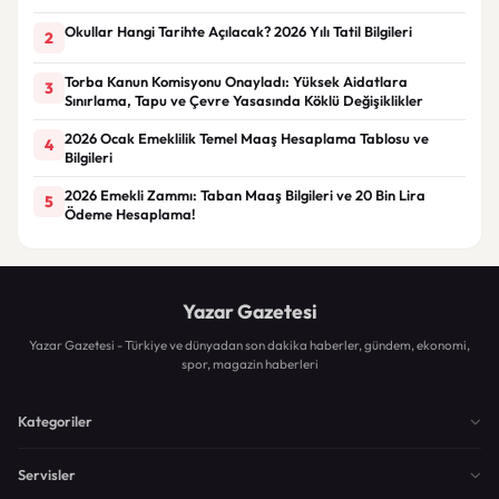
Okullar Hangi Tarihte Açılacak? 2026 Yılı Tatil Bilgileri
2
Torba Kanun Komisyonu Onayladı: Yüksek Aidatlara
3
Sınırlama, Tapu ve Çevre Yasasında Köklü Değişiklikler
2026 Ocak Emeklilik Temel Maaş Hesaplama Tablosu ve
4
Bilgileri
2026 Emekli Zammı: Taban Maaş Bilgileri ve 20 Bin Lira
5
Ödeme Hesaplama!
Yazar Gazetesi
Yazar Gazetesi - Türkiye ve dünyadan son dakika haberler, gündem, ekonomi,
spor, magazin haberleri
Kategoriler
Servisler