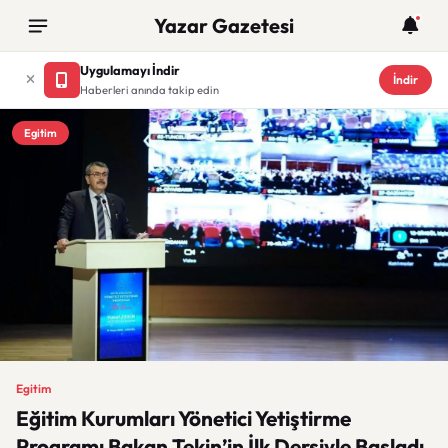
Yazar Gazetesi
Uygulamayı İndir
İndir
Haberleri anında takip edin
Egitim
Egitim
Eğitim Kurumları Yönetici Yetiştirme
Programı Bakan Tekin’in İlk Dersiyle Başladı