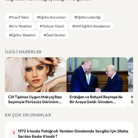
#Yusuf Tekin
#Eğitim Kurumları
#Eğitim Liderliği
#Kriz Yönetimi
#Türkiye Yüzyılı
#Millî Eğitim Akademisi
#Eğitim Yönetimi
#Özel Okullar
İLGILI HABERLER
Cilt Tipinize Uygun Makyaj Bazı
Erdoğan ve Bahçeli Beştepe’de
Met
Seçimiyle Pürüzsüz Görünümün
Bir Araya Geldi: Gündem
İst
Sırları
“Terörsüz Türkiye” Süreci
Böl
EN ÇOK OKUNANLAR
1972 İrlanda Fotoğrafı Yeniden Gündemde Sevgilisi İçin Silaha
1
Sarılan Kadın Kimdir?