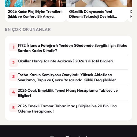
2026 Kadın Plaj Giyim Trendleri:
Güzellik Dünyasında Yeni
Doğa
Şıklık ve Konforu Bir Araya
Dönem: Teknoloji Destekli
Maky
Getiren Modeller
Bakım Ürünleri ve Yenilikçi
Ürü
Çözümler
EN ÇOK OKUNANLAR
1972 İrlanda Fotoğrafı Yeniden Gündemde Sevgilisi İçin Silaha
1
Sarılan Kadın Kimdir?
Okullar Hangi Tarihte Açılacak? 2026 Yılı Tatil Bilgileri
2
Torba Kanun Komisyonu Onayladı: Yüksek Aidatlara
3
Sınırlama, Tapu ve Çevre Yasasında Köklü Değişiklikler
2026 Ocak Emeklilik Temel Maaş Hesaplama Tablosu ve
4
Bilgileri
2026 Emekli Zammı: Taban Maaş Bilgileri ve 20 Bin Lira
5
Ödeme Hesaplama!