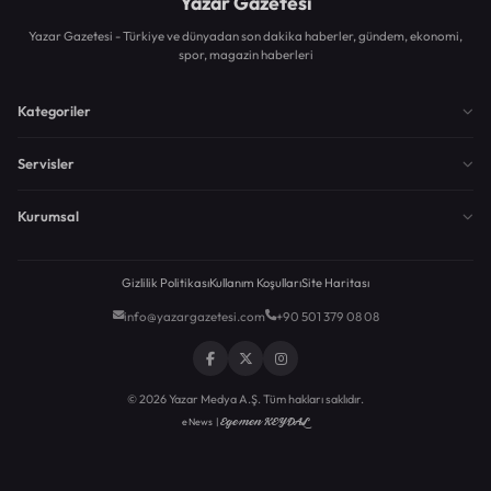
Yazar Gazetesi
Yazar Gazetesi - Türkiye ve dünyadan son dakika haberler, gündem, ekonomi,
spor, magazin haberleri
Kategoriler
Servisler
Kurumsal
Gizlilik Politikası
Kullanım Koşulları
Site Haritası
info@yazargazetesi.com
+90 501 379 08 08
© 2026 Yazar Medya A.Ş. Tüm hakları saklıdır.
Egemen KEYDAL
eNews |